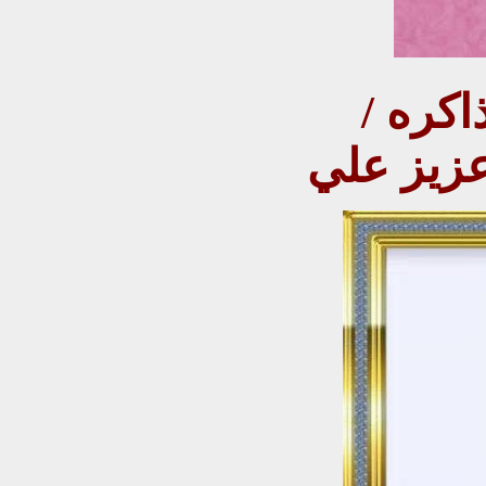
كره /