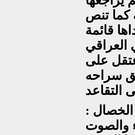
 يراجعها
مدة 25 سنه كما تنص
ها قائمة
 العراقي
عتقل على
لق سراحه
 الخصال :
ء والصوت