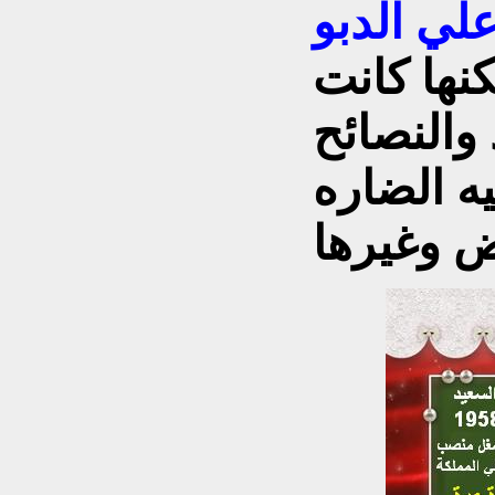
لي الدبو
نها كانت
 والنصائح
يه الضاره