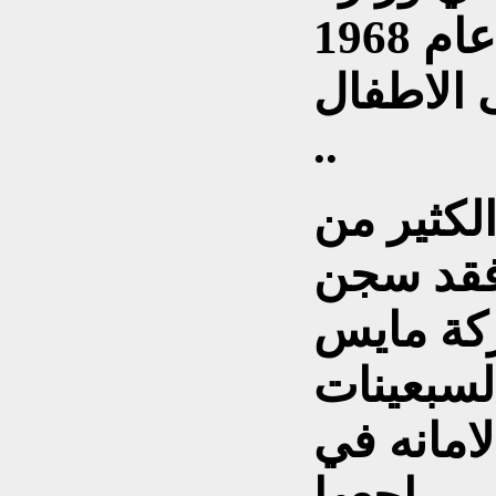
الثقافه وعهد اليه عام 1968
الاطفال
..
لكثير من
 فقد سجن
 بحركة مايس
سبعينات
امانه في