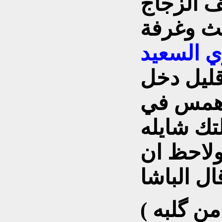
ف الزجاج
بث وغرفة
ي السعيد
قليل دخل
مس في
تك شايله
ولاحظ ان