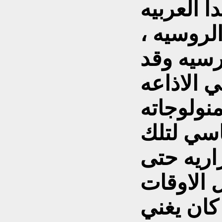
غات عدا العربيه
الروسيه ،
ارسيه وقد
 الاذاعه
19 وكانت منولوجاته
ياسي لتلك
اريه حتى
 الاوقات
كان يغني