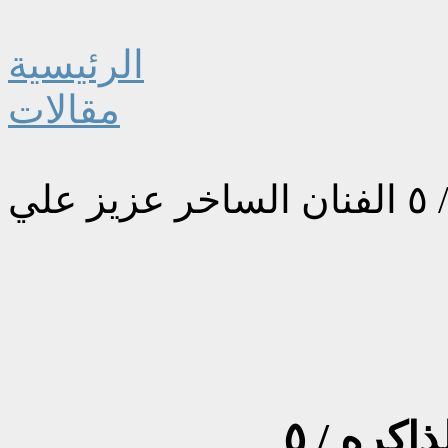
الرئيسية
مقالات
لي
شخصيات بغداديه في الذاكره / ٥