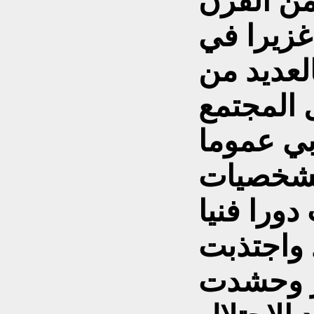
من القرن
غزيرا في
لعديد من
المجتمع
بي عموما
لشخصيات
دورا فنيا
واجتذبت
ر وحشدت