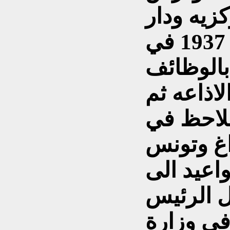
ركزيه ودار
المعلمين وعين في عام 1937 في
بالوظائف
لاذاعه ثم
ملاحظ في
اغ وتونس
اعيد الى
19 من قبل الرئيس
في وزارة