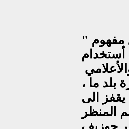
مفهوم "
 أستخدام
والأعلامي
بلد ما ،
 يقفز الى
م المنظر
ير جوزيف