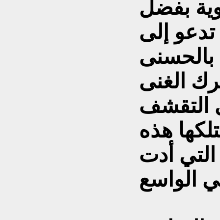
وية بفضل
 تدعو إلى
 بالحسنى
رك الغنى
 التقشف
تلكها هذه
التي أدت