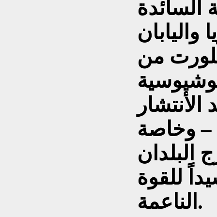
ة السائدة
 واليابان
لورت من
فوشيوسية
د الأنتشار
 – وخاصة
ج البلدان
اً للقوة
الناعمة.