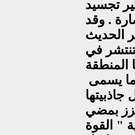
ثير تجسيد
ارة . وقد
تنتشر في
 المنطقة
 ما يسمى
جاذبيتها
تعزز بمضي
 " القوة