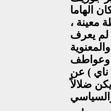
ان الهاما
 معينة ،
ي لم يعرف
المعنوية
 وعواطف
ناي ) عن
كن ضلالاً