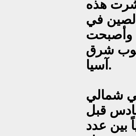
شرت هذه
 الصين في
م، وأصبحت
شعوب شرق
آسيا.
في شمالي
سادس قبل
ً بين عدد