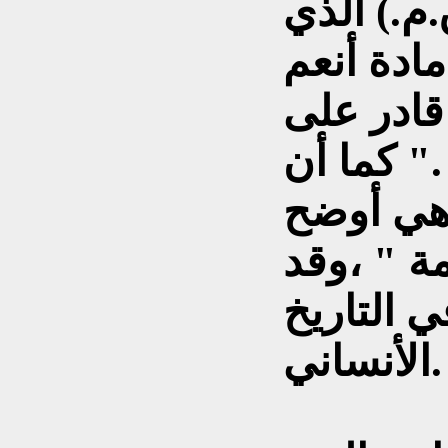
م.) الذي
مادة أنعم
قادر على
." كما أن
 هي أوضح
مة " ،وقد
في التاريخ
الأنساني.