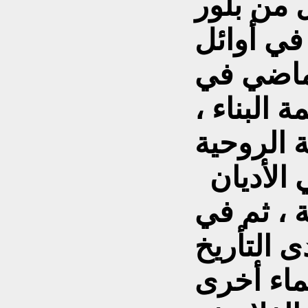
 من بلور
في أوائل
لماضي في
البناء ،
ة الروحية
 الأديان
ة ، ثم في
ى التأريخ
ماء أخرى