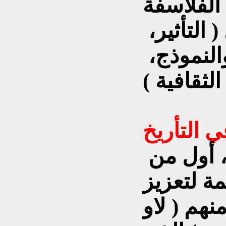
الفلاسفة
 التأثير،
والنموذج،
الثقافية )
، أول من
مة لتعزيز
هم ( لاو