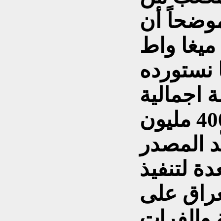
موضحاً أن
"هذه الالواح تنتج قرابة 2 ميغا واط
 نستورده
 اجمالية
للمشروع تبلغ نحو 400 مليون
د المصدر
ة لتنفيذ
عراق على
والفرات