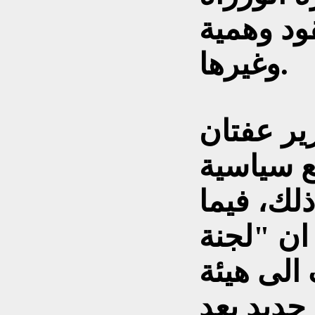
ود وهمية
وغيرها.
ير عفتان
ع سياسية
لك، فيما
ان "لجنة
الى هيئة
جديد بعد