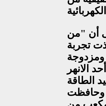
ى أن "من
ّذت تجربة
 ومزدوجة
أحد الانهر
 توليد الطاقة
 وحافظت
ن متر مكعب من