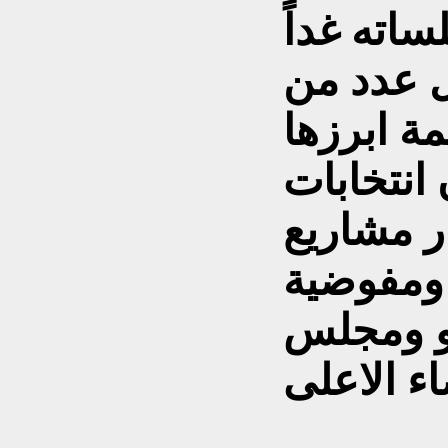
اته غداً
 عدد من
مة ابرزها
انتخابات
 مشاريع
 ومفوضية
فو ومجلس