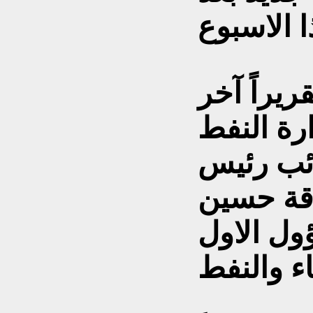
يراً آخر
رة النفط
ئب رئيس
اقة حسين
ول الاول