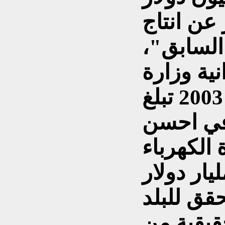
عن انتاج
السابق"،
نية وزارة
الكهرباء كانت قبل عام 2003 تبلغ
ار في احسن
 الكهرباء
لك ما نسبته 5-7 مليار دولار
تحقق للبلد
قيقية من