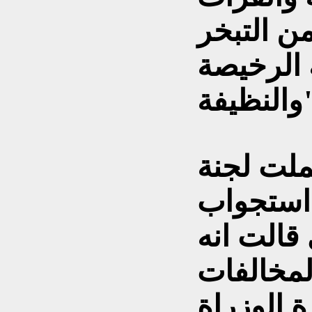
من التبخر
ة الرخيصة
ة".
لت لجنة
استجواب
 قالت انه
مخالفات
ة الوزراة