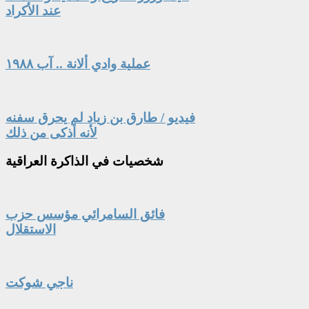
عند الأكراد
عملية وادي ألانة .. آب ١٩٨٨
فيديو / طارق بن زياد لم يحرق سفنه
لأنه أذكى من ذلك
شخصيات
في الذاكرة العراقية
فائق السامرائي مؤسس حزب
الاستقلال
ناجي شوكت