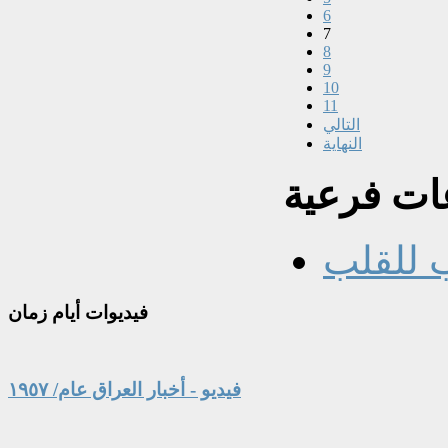
6
7
8
9
10
11
التالي
النهاية
ت فرعية
 للقلب
فيديوات
أيام زمان
فيديو - أخبار العراق عام/ ١٩٥٧