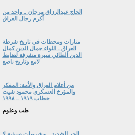
الحاج عبدالرزاق مرجان .. واحد من
أكرم رجال العراق
منارات ومحطات في تاريخ شرطة
العراق - اللواء جمال الدين كمال
الدين الطائي سيرة مشرفة لضابط
لامع وتاريخ ناصع
من أعلام العراق والأمة: المفكر
والمؤرخ العسكري محمود شيت
خطاب ١٩١٩ – ١٩٩٨
طب
وعلوم
الحر الشديد .. مشروبات صيفية لا