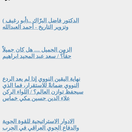
الدكتور فاضل البرّاك ..(أبو رغيف )
وتزوير التاريخ - أحمد العبدالله
الزمن الجميل … هل كان جميلاً
حقاً؟ / سعد عبد المجيد ابراهيم
نهاية اليقين النووي إذا لم يعد الردع
النووي ضمانةً للاستقرار، فما الذي
سيحفظ توازن العالم؟ / اللواء الركن
علاء الدين حسين مكي خماس
الادوار الاستراتيجية للقوة الجوية
والدفاع الجوي العراقي في الحرب