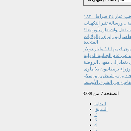
٢٤ قيراط - ١٨٣
 .. ورسالة تثير التكهنات
ستفعل واشنطن بأورتيغا؟
اصراً بين إيران والولايات
المتحدة
ل بغداد إلى مقهى الروضة
اد بين واشنطن وموسكو
 مفاجئ في الشرق الأوسط
الصفحة 7 من 3388
البداية
السابق
2
3
4
5