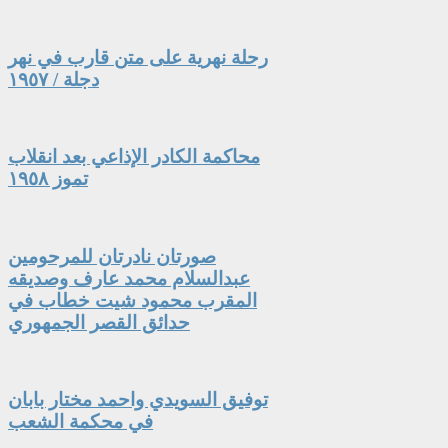
رحلة نهرية على متن قارب في نهر
دجلة / ١٩٥٧
محاكمة الكادر الإذاعي بعد انقلاب
تموز ١٩٥٨
صورتان نادرتان للمرحومين
عبدالسلام محمد عارف وصديقه
المقرب محمود شيت خطاب في
حدائق القصر الجمهوري
توفيق السويدي واحمد مختار بابان
في محكمة الشعب