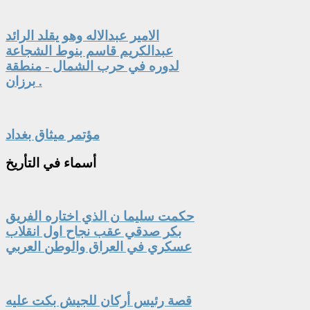
الامير عبدالاله وهو يقلد الرائد
عبدالكريم قاسم بنوط الشجاعة
لدوره في حرب الشمال - منطقة
برزان .
مؤتمر ميثاق بغداد
أسماء
في التأريخ
حكمت سليما ن الذي اختاره الفريق
بكر صدقي عقب نجاح اول انقلاب
عسكري في العراق والوطن العربي
قصة رئيس أركان للجيش بكت عليه