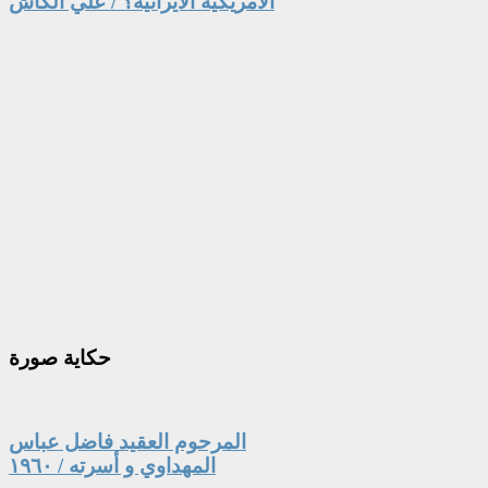
الامريكية الايرانية؟ / علي الكاش
حكاية
صورة
المرحوم العقيد فاضل عباس
المهداوي و أسرته / ١٩٦٠