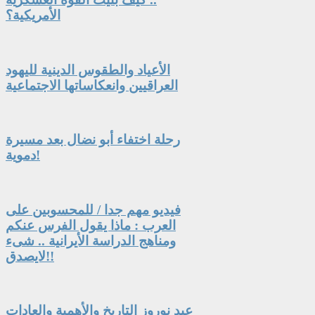
الأمريكية؟
الأعياد والطقوس الدينية لليهود
العراقيين وانعكاساتها الاجتماعية
رحلة اختفاء أبو نضال بعد مسيرة
دموية!
فيديو مهم جدا / للمحسوبين على
العرب : ماذا يقول الفرس عنكم
ومناهج الدراسة الأيرانية .. شىء
لايصدق!!
عيد نوروز التاريخ والأهمية والعادات