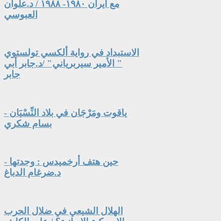
مع ايران ١٩٨٠- ١٩٨٨ / د.علوان
العبوسي
الاستبداد في رواية ألكسي تولستوي
" الأمير سيربرياني" /د.جابر أبي
جابر
ياقوت ومَرْجَان في بلاد النِّسْيَان -
بسام شكري
حين هتف أرخميدس : وجدتها -
د.ضرغام الدباغ
الهلال الشيعي في ضلال الحرب