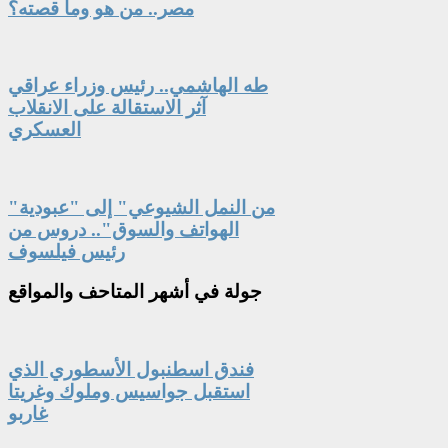
مصر.. من هو وما قصته؟
طه الهاشمي.. رئيس وزراء عراقي
آثر الاستقالة على الانقلاب
العسكري
"من النمل الشيوعي" إلى "عبودية
الهواتف والسوق".. دروس من
رئيس فيلسوف
جولة
في أشهر المتاحف والمواقع
فندق اسطنبول الأسطوري الذي
استقبل جواسيس وملوك وغريتا
غاربو