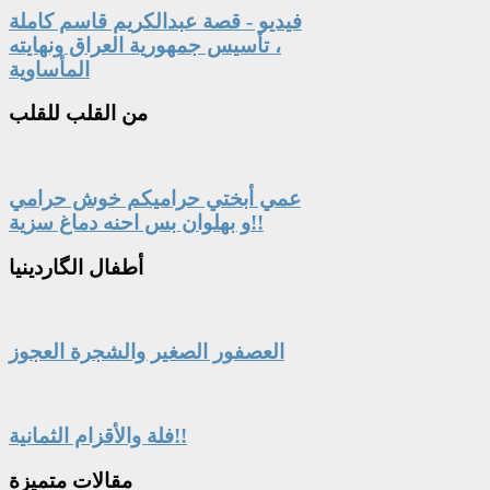
فيديو - قصة عبدالكريم قاسم كاملة
، تأسيس جمهورية العراق ونهايته
المأساوية
من
القلب للقلب
عمي أبختي حراميكم خوش حرامي
و بهلوان بس احنه دماغ سزية!!
أطفال
الگاردينيا
العصفور الصغير والشجرة العجوز
فلة والأقزام الثمانية!!
مقالات
متميزة