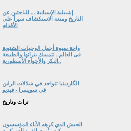
إشبيلية الإسبانية ... للباحثين عن
التاريخ ومتعة الاستكشاف سيراً على
الأقدام
واحة سيوة أجمل الوجهات الشتوية
فى العالم.. تتمسك بتراثها والطبيعة
البكر والأجواء الأسطورية..
الگاردينيا تتواجد في شلالات الراين
في سويسرا - فيديو
تراث
وتاريخ
الجيش الذي كرهه الآباء المؤسسون
.. كيف بُنيت القوة العسكرية