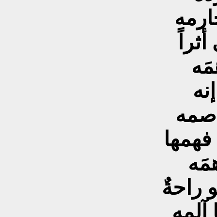
حارمه
ثراً
مَه
نه
اصمه
فهمها
مَه
 راحةٌ
آلمه