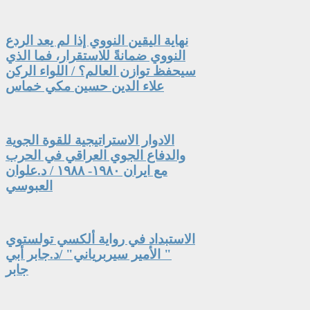
نهاية اليقين النووي إذا لم يعد الردع
النووي ضمانةً للاستقرار، فما الذي
سيحفظ توازن العالم؟ / اللواء الركن
علاء الدين حسين مكي خماس
الادوار الاستراتيجية للقوة الجوية
والدفاع الجوي العراقي في الحرب
مع ايران ١٩٨٠- ١٩٨٨ / د.علوان
العبوسي
الاستبداد في رواية ألكسي تولستوي
" الأمير سيربرياني" /د.جابر أبي
جابر