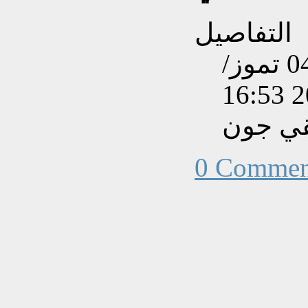
التفاصيل
تم إنشاءه بتاريخ السبت, 04 تموز/
قي جون
0 Commen