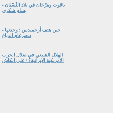
ياقوت ومَرْجَان في بلاد النِّسْيَان -
بسام شكري
حين هتف أرخميدس : وجدتها -
د.ضرغام الدباغ
الهلال الشيعي في ضلال الحرب
الامريكية الايرانية؟ / علي الكاش