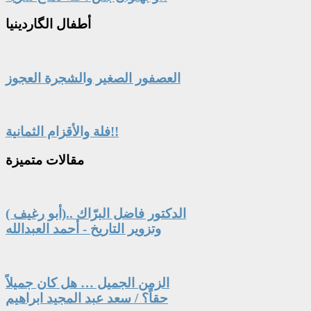
أطفال
الگاردينيا
العصفور الصغير والشجرة العجوز
فلة والأقزام الثمانية!!
مقالات
متميزة
الدكتور فاضل البرّاك ..(أبو رغيف )
وتزوير التاريخ - أحمد العبدالله
الزمن الجميل … هل كان جميلاً
حقاً؟ / سعد عبد المجيد ابراهيم