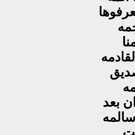
عرفوها
جمه
نا
لقادمه
صديق
مه
ن بعد
سالمه
يت