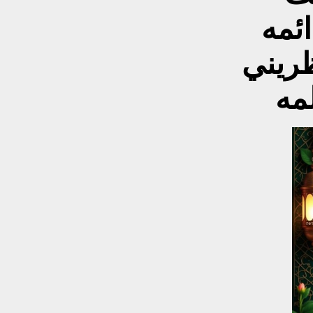
ئمه
تظريني
مه