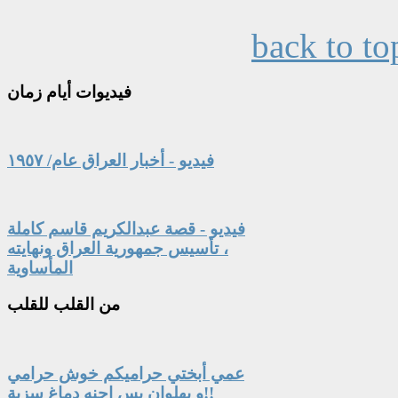
back to to
فيديوات
أيام زمان
فيديو - أخبار العراق عام/ ١٩٥٧
فيديو - قصة عبدالكريم قاسم كاملة
، تأسيس جمهورية العراق ونهايته
المأساوية
من
القلب للقلب
عمي أبختي حراميكم خوش حرامي
و بهلوان بس احنه دماغ سزية!!