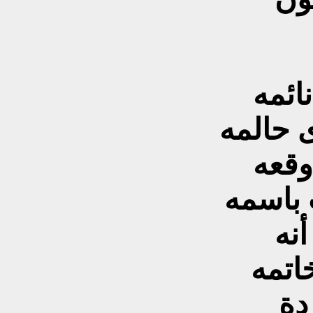
ائمه
 حالمه
وقعه
 باسمه
أنه
اتمه
دة