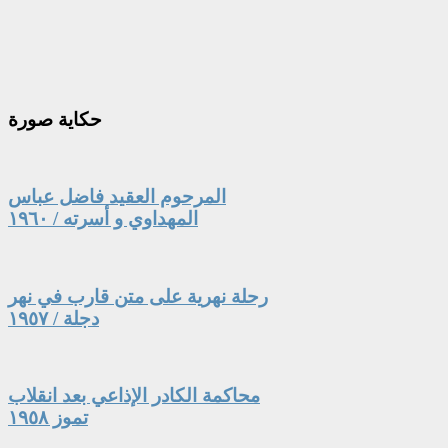
حكاية
صورة
المرحوم العقيد فاضل عباس
المهداوي و أسرته / ١٩٦٠
رحلة نهرية على متن قارب في نهر
دجلة / ١٩٥٧
محاكمة الكادر الإذاعي بعد انقلاب
تموز ١٩٥٨