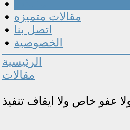
مقالات
مقالات متميزه
اتصل بنا
الخصوصية
الرئيسية
مقالات