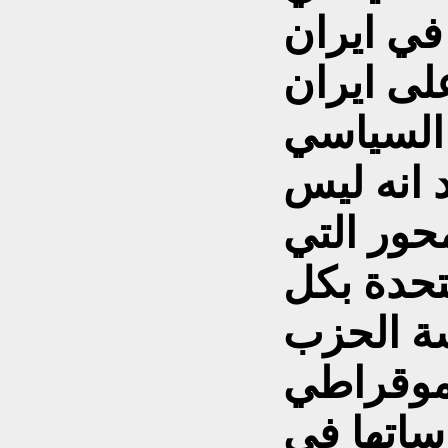
ى ايران
 السياسي
د انه ليس
حور التي
متحدة بكل
سة الحزب
موقراطي
ساتها في