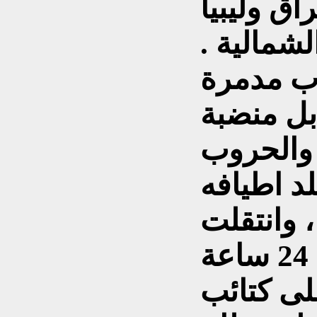
اق وليبيا
لشمالية .
رب مدمرة
بل منضبة
ة والحروب
لد اطيافه
 وانتقلت
الحرب الى ليبيا وفي 24 ساعة
لى كتائب