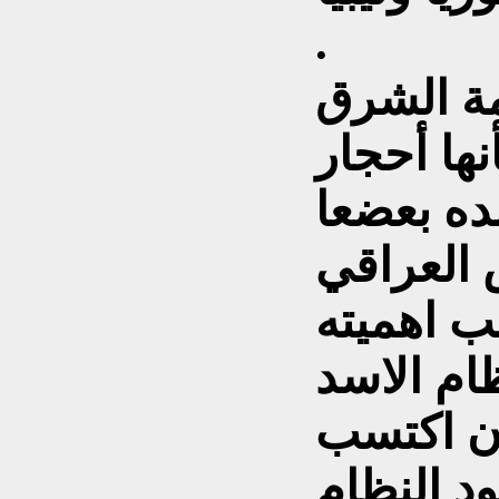
.
مة الشرق
نها أحجار
ده بعضعا
 العراقي
 اهميته
ام الاسد
ان اكتسب
د النظام