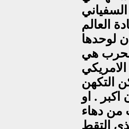
 السفياني
ة العالم
الحرب هي
لامريكي
كن التكهن
اكبر . او
 من دهاء
ذي التقط