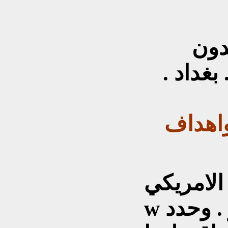
دون
بغداد .
اهداف
يس الامريكي
w بوش مصطلح محور الشر . وحدد