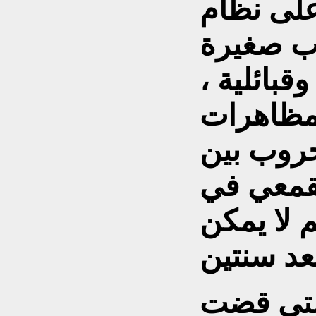
على نظام
وب صغيرة
قبائلية ،
مظاهرات
حروب بين
لقمعي في
 لا يمكن
س العام 2011 التي قضت