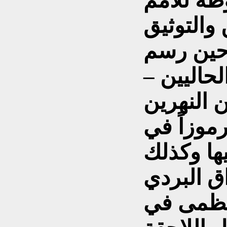
والتوثيق
 حين رسم
لحاليين –
 النهرين
موزاً في
ها وكذلك
ق البردي
لعظمى في