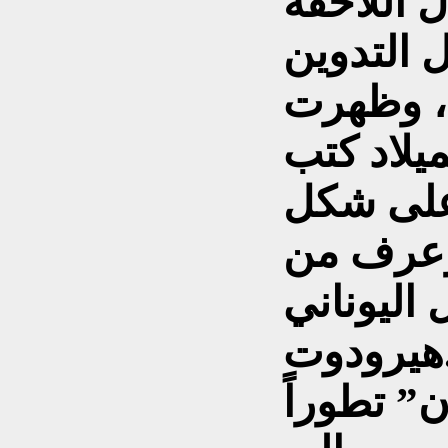
ل اللاحقة
 التدوين
د، وظهرت
ميلاد كتب
 على شكل
وعرف من
 اليوناني
ت.
” تطوراً