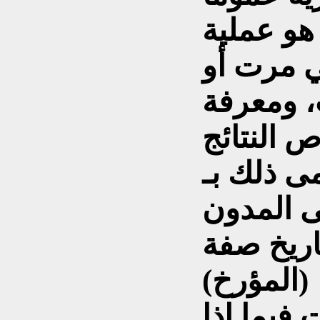
 هو عملية
تي مرت أو
، ومعرفة
 النتائج
ى ذلك بـ
ى المدون
اريخ صفة
(المؤرخ)
 فيما إذا