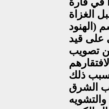
ا في قارة
ل الغزاة
 (الهنود
 على قيد
من تصويب
افتقارهم
سبب ذلك
ب الشرق
والتشويه