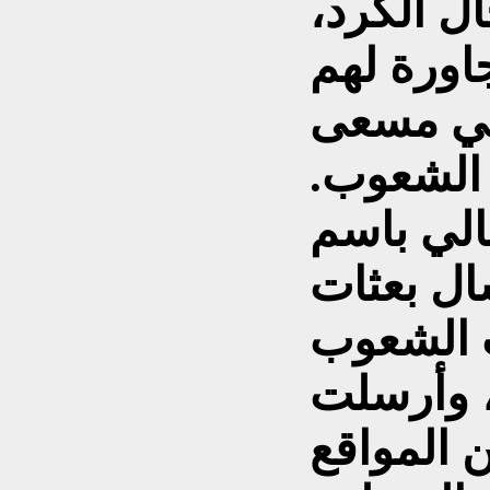
ال الكرد،
اورة لهم
في مسعى
ك الشعوب.
الي باسم
ال بعثات
 الشعوب
 وأرسلت
 المواقع