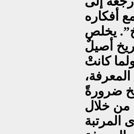
أرجعه إلى
ع أفكاره
”. يخلص
ريخ أصيلٌ
ما كانتْ
المعرفة،
يخ ضرورةً
ن من خلال
 المرتبة