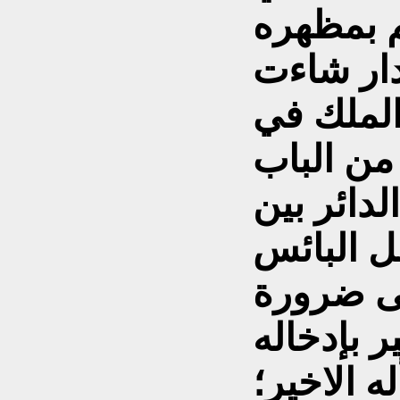
م بمظهره
قدار شاءت
الملك في
من الباب
دائر بين
ل البائس
لى ضرورة
ه الاخير؛