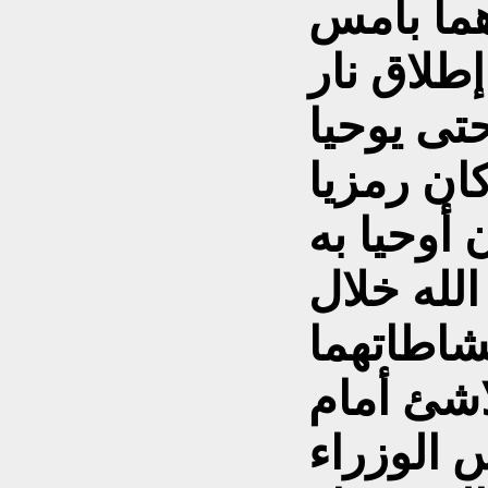
هما بأمس
طلاق نار
ى يوحيا
 أوحيا به
له خلال
شاطاتهما
اشئ أمام
 الوزراء