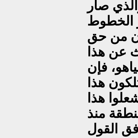
والذي صار
ز الخطوط
ان من حق
ث عن هذا
ياهو، فإن
لکون هذا
علوا هذا
نطقة منذ
د ووفق القول