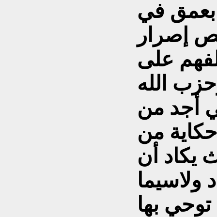
بعمق في
خص إصرار
فهم على
زب الله
ي أجد من
حکاية من
 يکاد أن
 ولاسيما
توحي بها