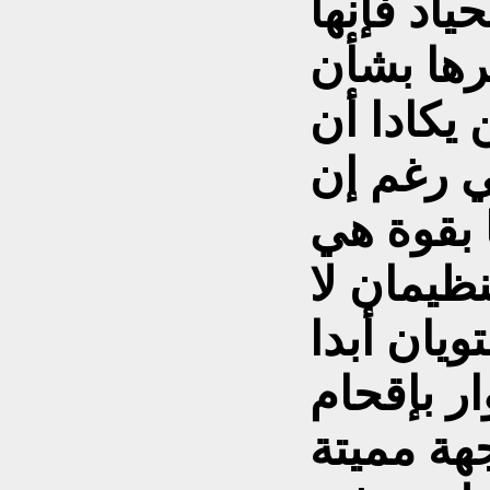
اد فإنها
ها بشأن
 يکادا أن
ني رغم إن
 بقوة هي
ظيمان لا
ر بإقحام
ة مميتة