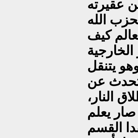
ن عقيرته
حزب الله
عالم کيف
الخارجية
هو يتنقل
تحدث عن
اق النار،
صار يعلم
دا القسم