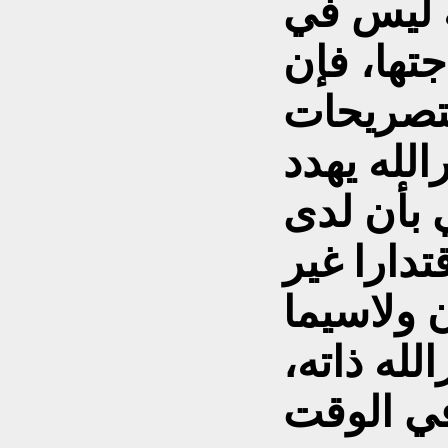
ة ليس في
تها، فإن
لتصريحات
لله يهدد
 بأن لدى
تدارا غير
ن ولاسيما
له ذاته،
في الوقت