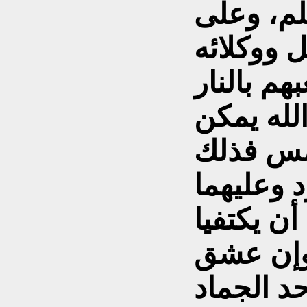
لم، وعلى
ل ووکلائه
لله يمکن
لامس فذلك
 وعليهما
أن يکتفيا
 وإن عشق
د الجماد