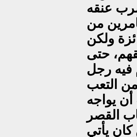
امرين من
ئزة ولکن
قهم، حتى
 فيه رجل
من التعب
 أن يواجه
ب القصر
کان يأتي