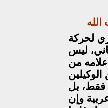
الله
ري لحرکة
اني، ليس
علامه من
الوکيلين
 فقط، بل
عربية وإن