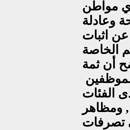
اي مواطن
ة وعادلة
 عن اثبات
م الخاصة
ح أن ثمة
لموظفين
 الفئات
 , ومظاهر
 تصرفات