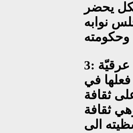
شكل يحضر
لس نوابه
ته .
3: خلق منتهجات لسياسات عرقيّة
 فعلها في
ى ثقافة
وهي ثقافة
ظيته الى