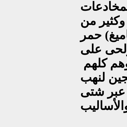
مخادعات
وكثير من
ميغ) حمر
لحى على
وهم كلهم
جين لنهب
 عبر شتى