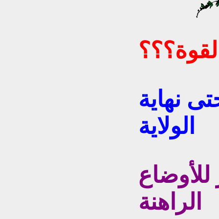
القوة؟؟؟
تى نهاية
الولاية
للأوضاع
الراهنة