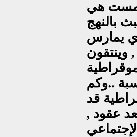
امست هي
بث بالنهج
ذي يمارس
 وينتقون
موقراطية
سبة ..وكم
راطية قد
عد عقود ,
لإجتماعي