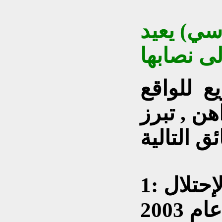
سي) يعيد
لى نصابها
 للواقع
ن , تبرز
1: لم تحقق الدولة منذ الإحتلال
الأمريكي الغاشم للعراق عام 2003