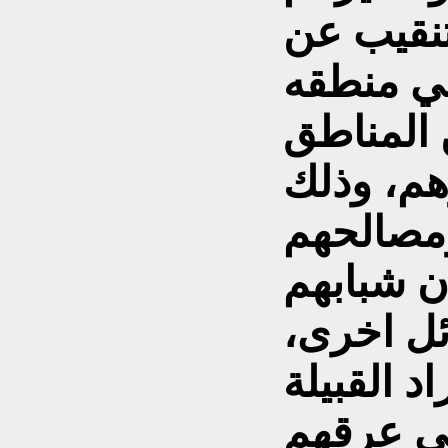
تنقيب عن
في منطقه
 المناطق
م، وذلك
ن شبابهم
ئل اخرى،
د القبيلة
ى عرقهم