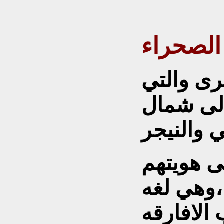
لطوارق ملوك
الصحراء
رى والتي
الى شمال
ى هويتهم
 ،وهي لغه
الافارقه