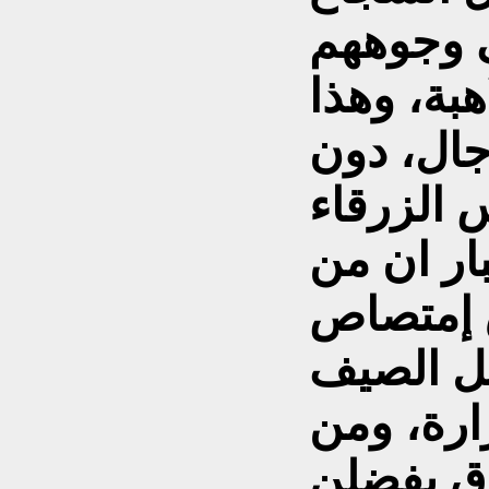
ى وجوههم
هبة، وهذا
جال، دون
 الزرقاء
ار ان من
 إمتصاص
ل الصيف
ارة، ومن
رق يفضلن