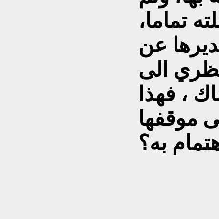
ته تماما،
يرها عن
نظري الى
اك ، فهذا
ى موقفها
هتمام به؟