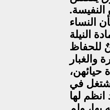
النفيسة.
أن النساء
ة النيلة
ٌ للحفاظ
 حيائهن،
شتغل في
انظم لها
 بها، ولم