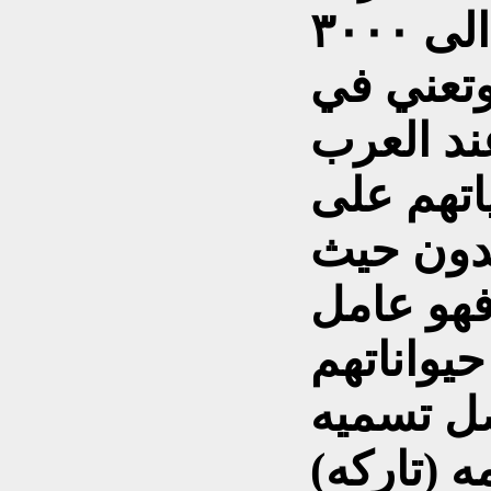
النادر وجودهم، ويرجع الى ٣٠٠٠
وتعني في
عند العرب
اتهم على
جدون حيث
فهو عامل
صل تسميه
 (تاركه)