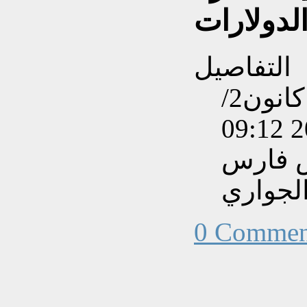
التفاصيل
تم إنشاءه بتاريخ الجمعة, 17 كانون2/
س فارس
لجواري
0 Commen