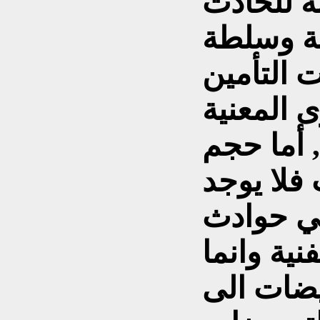
بة للحادث
ية وسلطة
 التأمين
ى المعنية
, أما حجم
فلا يوجد
ي حوادث
نية وانما
يضات الى