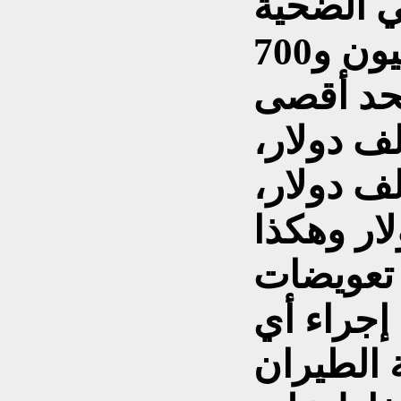
ي الضحية
الكندي بحد أقصى يبلغ مليون و700
بحد أقصى
لى مليون و600 ألف دولار،
ترالي مليون و400 ألف دولار،
 تعويضات
 إجراء أي
الطيران