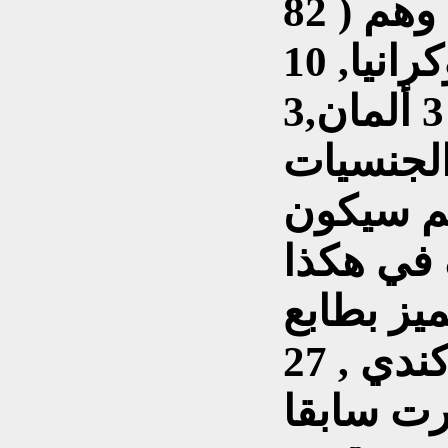
يبلغ عددهم 176 شخصا وهم ( 82
إيرانيا, 63 كنديا, 11 أوكرانيا, 10
سويديين, 4 أفغان, 3 ألمان,3
 الجنسيات
هم سيكون
 في هكذا
يز بطابع
استبدادي يبقى عندنا ( 63 كندي , 27
 أشرت سابقا