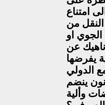
لى امتناع
النقل من
الجوي او
ناهيك عن
ة يفرضها
نون ينضم
ات وألية