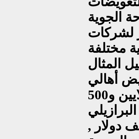
لتعويضات
ة الجوية
ر لشركات
ية مختلفة
ل المثال
يض أهالي
ضحية أميركي مبلغ 4 ملايين و500
البرازيلي
2 مليون و500 ألف دولار ,