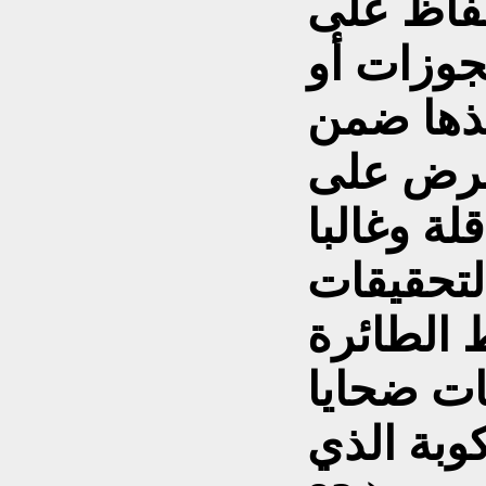
حفاظ على
جوزات أو
خذها ضمن
فرض على
لة وغالبا
تحقيقات
ات ضحايا
كوبة الذي