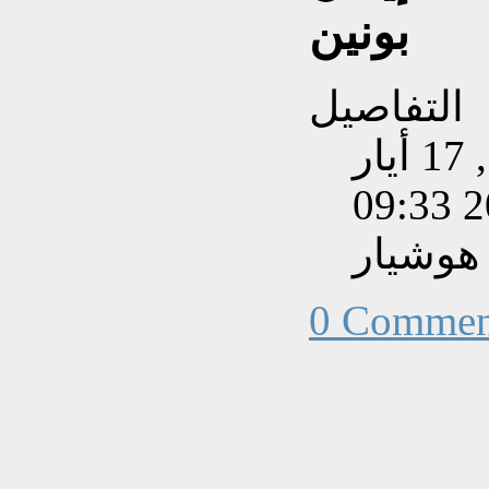
بونين
التفاصيل
تم إنشاءه بتاريخ الخميس, 17 أيار
201
هوشيار
0 Commen