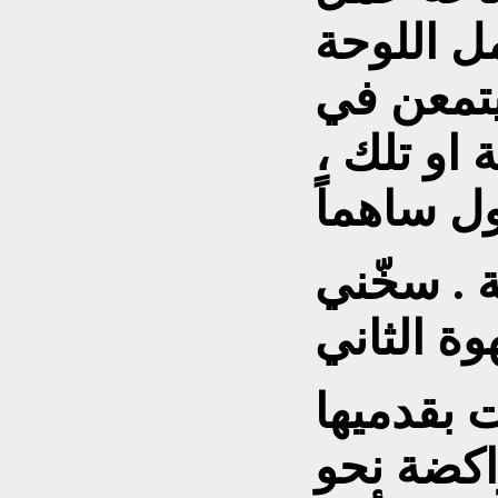
ل اللوحة
يتمعن في
 او تلك ،
ة . سخّني
 بقدميها
اكضة نحو