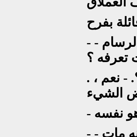
 العملاق
- - تعلمت هذه الاغنية من الرسام
 تعرفه ؟
. هل كان ممشوق القوام؟. - نعم ،
 هو نفسه
- - كان موهوبا ، ولكن.يبدو أنه مات