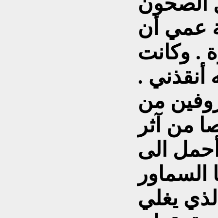
 الصحون
ة عمي أن
ة . وكانت
أنقذني .
روفين من
ا من آثر
أحمل الى
ا السماور
الذي يغلي