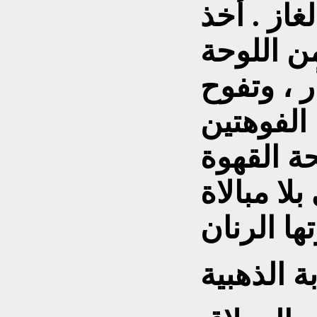
از . أخذ
ن اللوحة
ر ، وتفوح
الفوهتين
ة القهوة
بلا مبالاة
 الذهبية