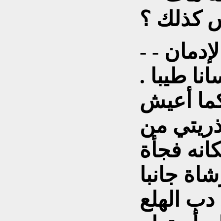
س كذلك ؟
- - مات... مات ، مات من الإدمان
نا طيبا .
ما أعيش
ذريتي من
كانه فجأة
شاة جانبا
دب الهلع