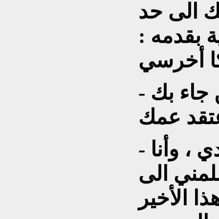
حك الى حد
 بقدمه :
- حسن ، لحظة . نسيت من جاء بك
- عمي ، عمي . فقدت والدي ، وأنا
مني الى
ا الأخير