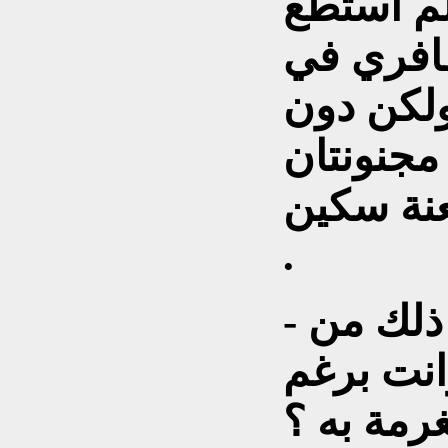
لم أستطع
افري في
لكن دون
مجنونتان
نة سكين .
.
- نعم ، نعم ، لقد قلت لي ذلك من
انت برغم