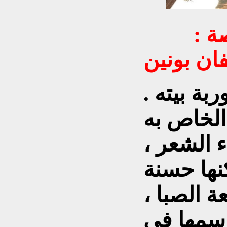
ة :
فان بونين
بة بيته .
لخاص به
 الشعر ،
نها حسنة
ة الصبا ،
يرسمها في