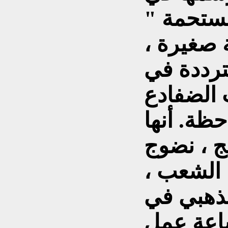
مستحمة "
 صغيرة ،
ترددة في
 الضفادع
حظة. أنها
ضج ، نضوج
 الشعب ،
ذهبي في
ساعة عمل