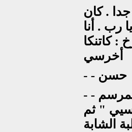
جدا . كان
 رب . أنا
 : كاتنكا
أخرسي
- - حسن
- - عندما كان يسكر يملأ المرسم
رسيي " ثم
بة الشابة