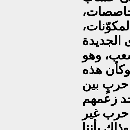
محاصصات،
مكوّنات،
ى الجديدة
عب، وهو
 وكأن هذه
حربٍ بين
د زعمهم
 حرب غير
ذاك بأننا