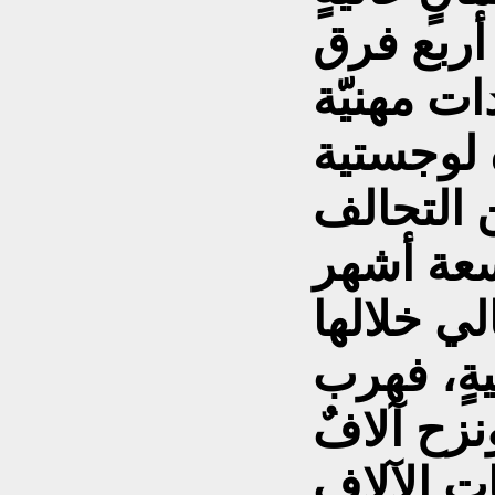
 أربع فرق
ت مهنيّة
 لوجستية
 التحالف
سعة أشهر
لي خلالها
ةٍ، فهرب
زح آلافٌ
ت الآلاف