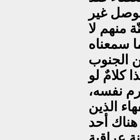
وصل غير
ة منهم لا
ا سمعناه
ن الجنوب
 كلامٌ لو
رم نفسه،
اء الذين
 هناك أحد
ة عراقية