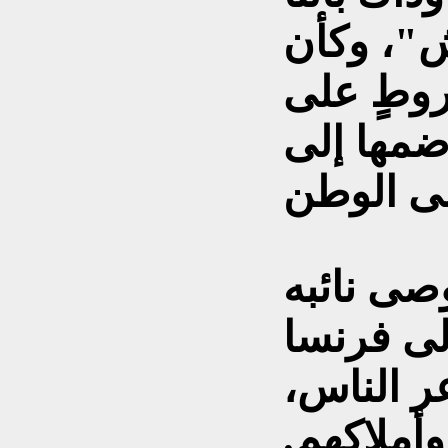
"، وكأن
وطٍ على
ضمها إلى
وصى نائبه
لى فرنسا
ر الناس،
أملاكهم.