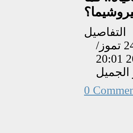
روشيما؟
التفاصيل
تم إنشاءه بتاريخ الإثنين, 24 تموز/
 الجميل
0 Commen