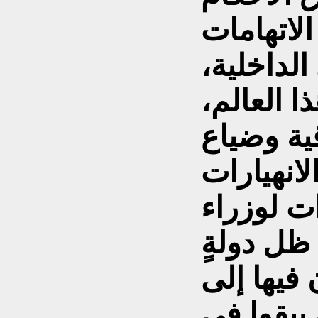
الاتهامات
لداخلية،
ا العالم،
ية وضياع
لانهيارات
ات لوزراء
ظل دولةٍ
فيها إلى
 يبقوا في