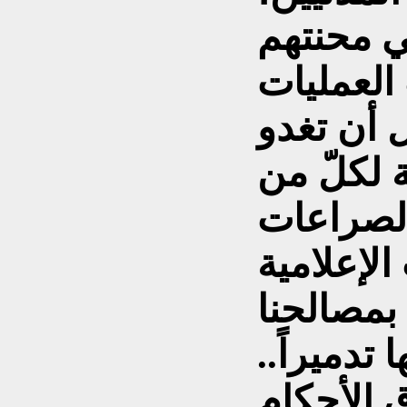
ي محنتهم
 العمليات
 أن تغدو
 لكلّ من
الصراعات
الإعلامية
 بمصالحنا
 تدميراً..
 الأحكام