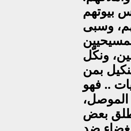
 بيوتهم
هم، وسبى
لمسيحيين
ن، ونكّل
نكيل بمن
ت .. فهو
ل الموصل،
يطلق بعض
بغضاء ضد