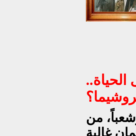
الحياة..
روشيما؟
عباً، من
ٍ غاليةٍ