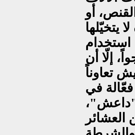
القنص، أو
ا يتخيّلها
 استخدام
ً، إلّا أن
ش تعاوناً
فعّالة في
"داعش"،
العشائر
والشرطة