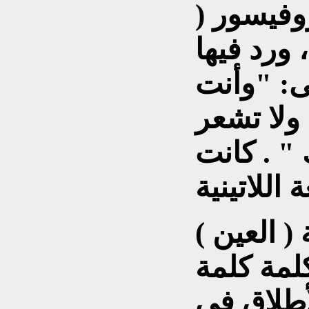
شر البروفيسور (
 ورد فيها
: "وأنت
ولا تشعر
" . كانت
 ) ocular تحولت
 كلمة culo
لأطلاق في