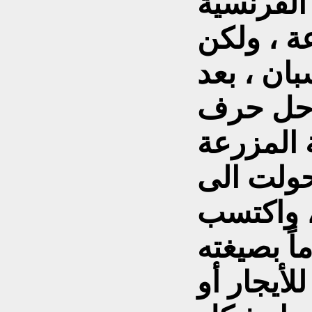
لفرنسية
عة ، ولكن
ان ، بعد
ف (f) محل حرف (r) في
رعة (ferme ) وبذلك
ت الى ( femme) التي تعني (
 ، واكتسب
اً بصيغته
لأيجار أو