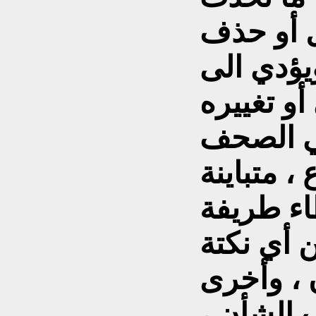
ل أو حذف
يؤدي الى
ي الصحف
، متباينة
طاء طريفة
 أي نكتة
 ، وأخرى
 الشأن ،