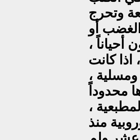
عة وتحرج
 الغضب أو
 أحياناً ،
اذا كانت
ومسلية ،
 محدوداً
لمطبعية ،
وبية منذ
 عشر.ولم