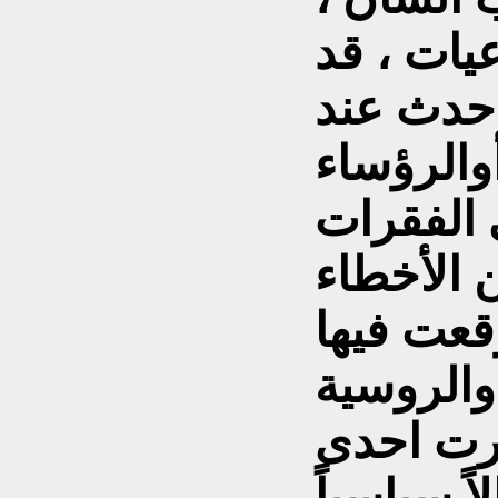
يات ، قد
 حدث عند
والرؤساء
 الفقرات
 الأخطاء
قعت فيها
 عام 1880 نشرت احدى
ً سياسياً