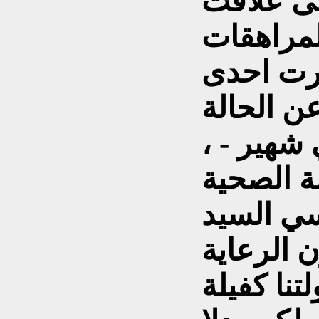
ى علاقت
شرت احدى
ن الحالة
هير - ،
ة الصحية
سيد (N) وانفتحت
 الرعاية
تنا كفيلة