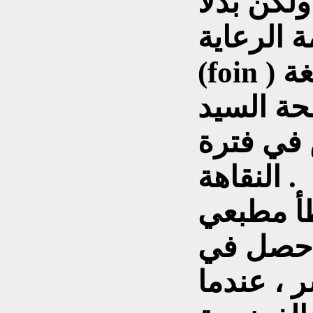
ولكن بدلا
ة (soin) طبعت كلمة
(foin ) التي تعني ( القش ) باللغة
السيد (N)
في فترة
النقاهة .
أ مطبعي
ا حصل في
ر ، عندما