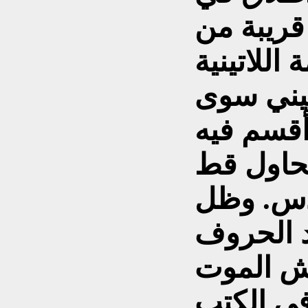
 قريبة من
اتينية culus بمعنى
فيني سوى
 أقسم فيه
 يحاول قط
س. وظل
د الحروف
في الكتب