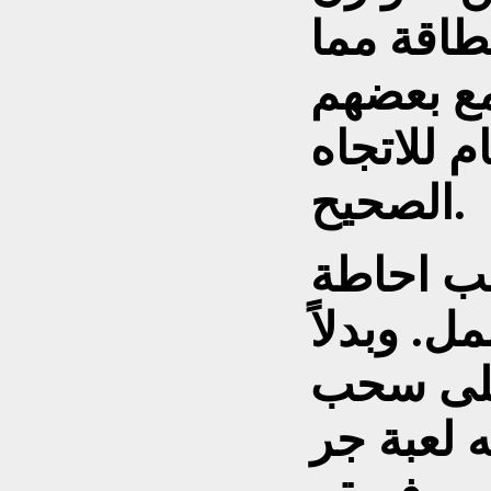
طاقة مما
مع بعضهم
م للاتجاه
الصحيح.
لب احاطة
ل. وبدلاً
على سحب
 لعبة جر