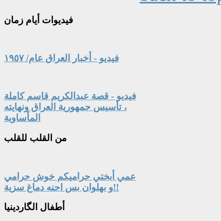
فيديوات
أيام زمان
فيديو - أخبار العراق عام/ ١٩٥٧
فيديو - قصة عبدالكريم قاسم كاملة
، تأسيس جمهورية العراق ونهايته
المأساوية
من
القلب للقلب
عمي أبختي حراميكم خوش حرامي
و بهلوان بس احنه دماغ سزية!!
أطفال
الگاردينيا