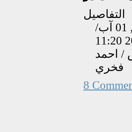
التفاصيل
تم إنشاءه بتاريخ السبت, 01 آب/
/ احمد
فخري
8 Commen