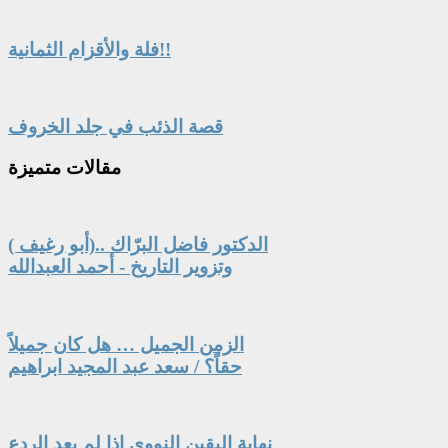
فلة والأقزام الثمانية!!
قصة الذئب في جلد الخروف
مقالات
متميزة
الدكتور فاضل البرّاك ..(أبو رغيف )
وتزوير التاريخ - أحمد العبدالله
الزمن الجميل … هل كان جميلاً
حقاً؟ / سعد عبد المجيد ابراهيم
نهاية اليقين النووي إذا لم يعد الردع