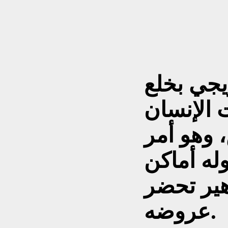
ريجي بخلع
 الإنسان
 وهو أمر
ه أماكن
ير تحضر
عروضه.