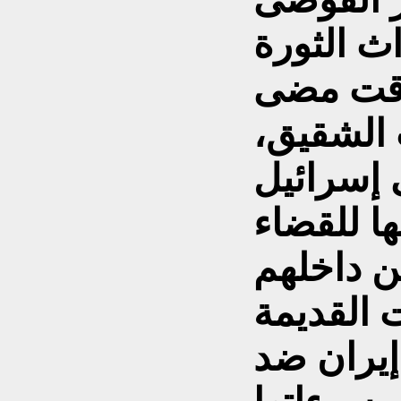
ث الثورة
وقت مضى
 الشقيق،
 إسرائيل
ا للقضاء
 القديمة
إيران ضد