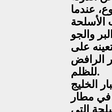
وع، عندما
 الأسلحة
بر والجو
عينه على
ر الرافض
للظلم.
ار الخليج
 في مطار
لحة التي