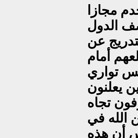
دم مجازا
ف الدول
تدريج عن
هم أمام
بس تواري
ن يعلنون
فون تجاه
 الله في
س أن هذه