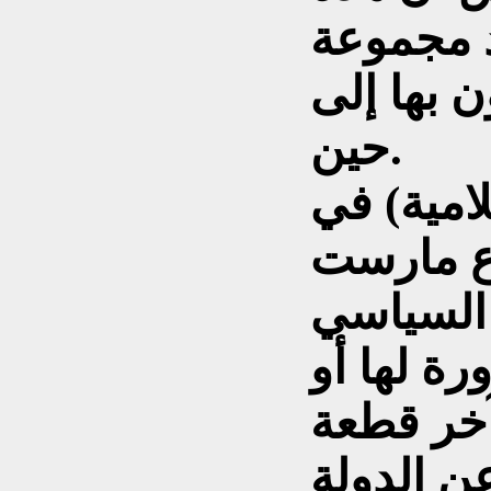
 مجموعة
 بها إلى
حين.
لامية) في
وع مارست
 السياسي
رة لها أو
آخر قطعة
 الدولة