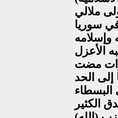
ولى ملالي
في سوريا
 وإسلامه
وات مضت
إلى الحد
 البسطاء
ق الكثير
ب (الله)