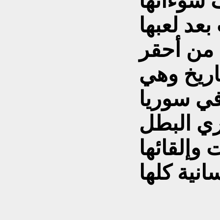
 سوءاتها
عد لعبها
 من أحقر
اريخ وهي
ي البطل
 وإلقائها