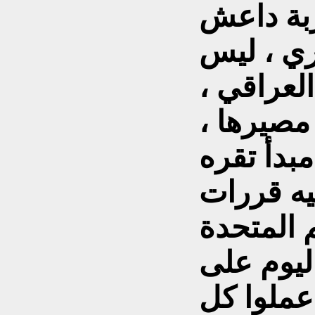
ري ، ليس
العراقي ،
مصيرها ،
مبدأ تقره
يه قررات
ليوم على
عملوا كل