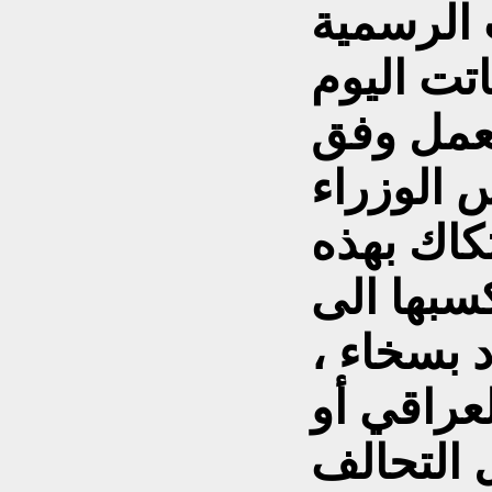
 الرسمية
اتت اليوم
يشيا تعمل وفق
س الوزراء
تكاك بهذه
سبها الى
د بسخاء ،
عراقي أو
 التحالف