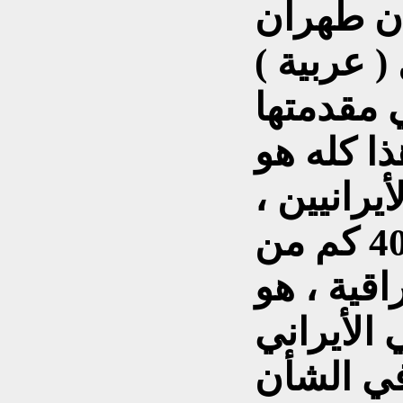
أن طهران
 عربية )
مقدمتها
ا كله هو
يرانيين ،
بأن الخط المار على بعد 40 كم من
اقية ، هو
في الشأن