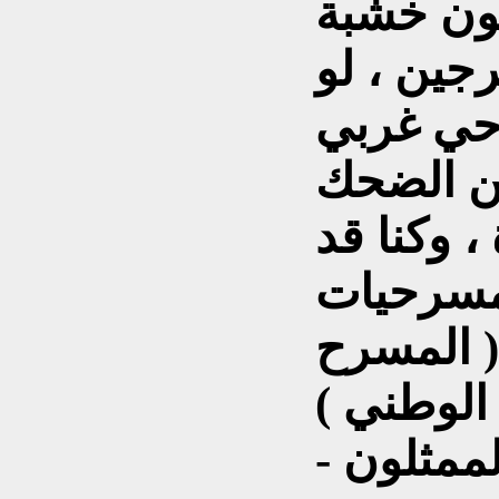
لون خشبة
جين ، لو
ي غربي
 وكنا قد
لمسرحيات
( المسرح
 ) :
- لماذا لا يستطيع الممثلون