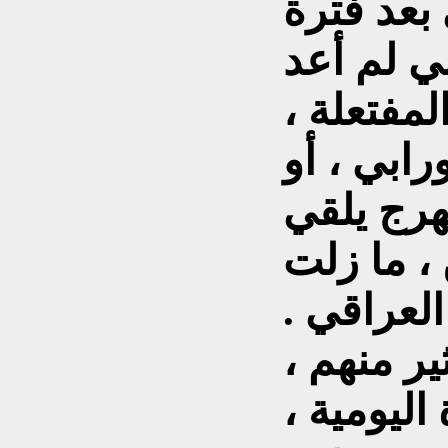
بعد فترة
ي لم أعد
مفتعلة ،
رابي ، أو
هرج يلقي
، ما زلت
لعراقي .
ير منهم ،
اليومية ،