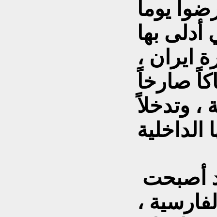
ضوا يوماً
أدلى بها
 ايران ،
ً صارخاً
، وتدخلاً
بعض هؤلاء صرح بأن بغداد أصبحت
فارسية ،