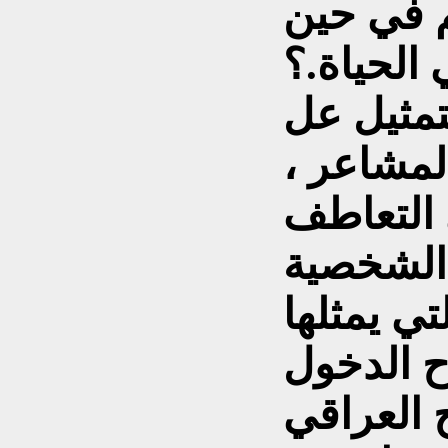
م في حين
الحياة.؟
تمثيل عل
مشاعر ،
 التعاطف
 الشخصية
ح الدخول
العراقي