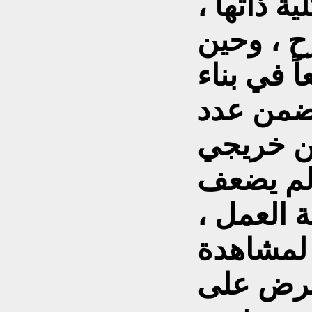
ة ذاتها ،
ح ، وحين
ً في بناء
، ضمن عدد
ن خريجي
 لم يضعف
العمل ،
 لمشاهدة
عرض على