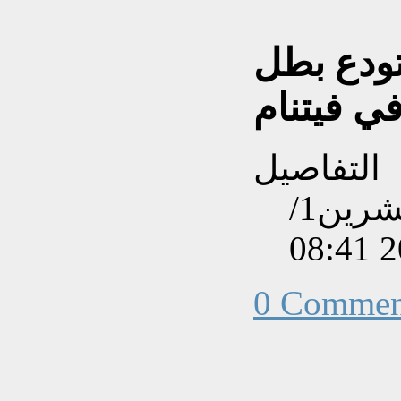
تودع بطل
في فيتنام
التفاصيل
تم إنشاءه بتاريخ الأحد, 13 تشرين1/
0 Commen