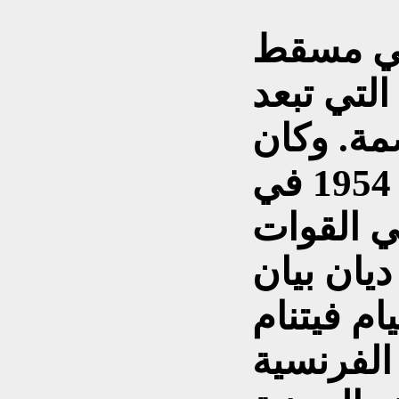
 في مسقط
التي تبعد
عاصمة. وكان
الجنرال جياب نجح في 1954 في
ي القوات
ديان بيان
م فيتنام
 الفرنسية