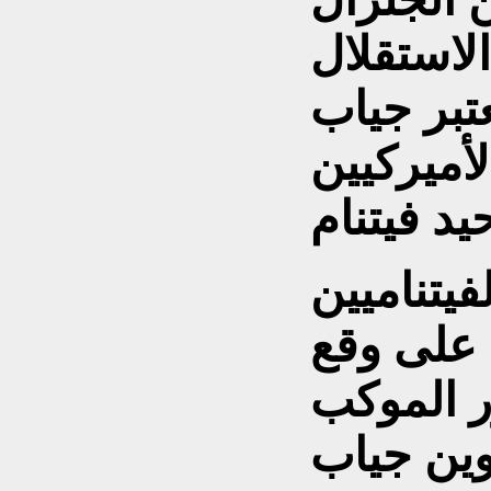
لاستقلال
تبر جياب
أميركيين
فيتناميين
 على وقع
ر الموكب
وين جياب