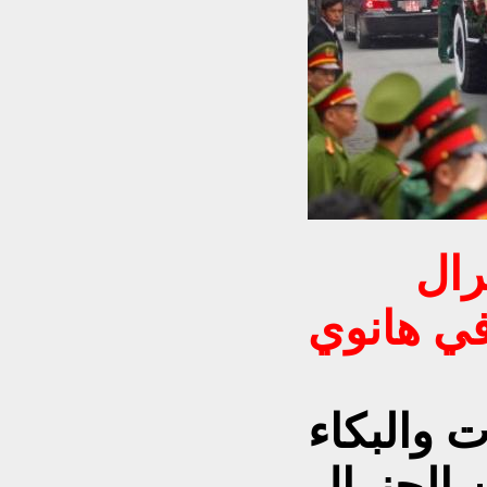
الموكب الجنائزي للجنرال
ي هانوي
 والبكاء
ن الجنرال