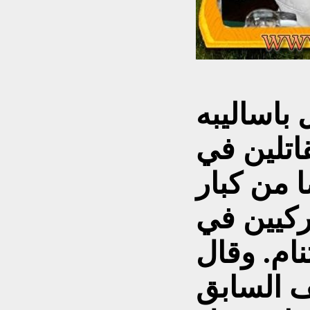
باساليبه
قاتلين في
ا من كبار
ركيين في
تنام. وقال
ف السابق