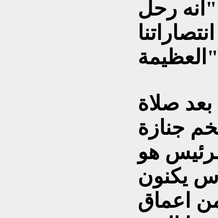
عمر 74 عاما "انه رحل
نتصاراتنا
يمة".
بعد صلاة
خم جنازة
لرئيس هو
. ان الناس يكنون
من اعماق