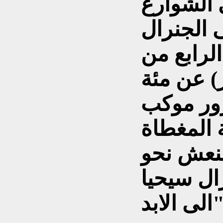
 الشوارع
ى الجنرال
لرابع من
) عن مئة
ور موكب
 المغطاة
النعش نحو
ال سيحيا
لابد".