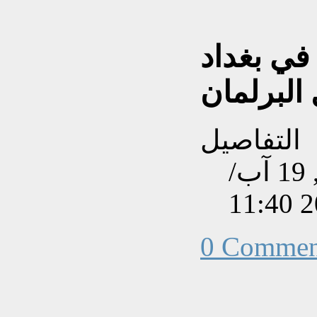
 في بغداد
البرلمان
التفاصيل
تم إنشاءه بتاريخ الإثنين, 19 آب/
0 Commen