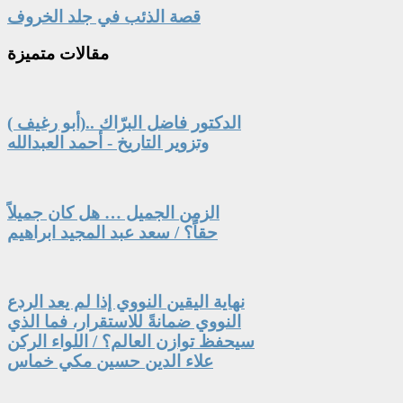
قصة الذئب في جلد الخروف
مقالات
متميزة
الدكتور فاضل البرّاك ..(أبو رغيف )
وتزوير التاريخ - أحمد العبدالله
الزمن الجميل … هل كان جميلاً
حقاً؟ / سعد عبد المجيد ابراهيم
نهاية اليقين النووي إذا لم يعد الردع
النووي ضمانةً للاستقرار، فما الذي
سيحفظ توازن العالم؟ / اللواء الركن
علاء الدين حسين مكي خماس