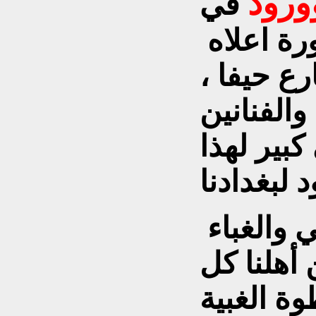
ورود
في
رة اعلاه
ع حيفا ،
والفنانين
بير لهذا
 والغباء
 أهلنا كل
طوة الغبية