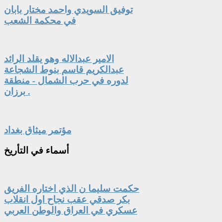
توفيق السويدي واحمد مختار بابان
في محكمة الشعب
الامير عبدالاله وهو يقلد الرائد
عبدالكريم قاسم بنوط الشجاعة
لدوره في حرب الشمال - منطقة
برزان .
مؤتمر ميثاق بغداد
أسماء
في التأريخ
حكمت سليما ن الذي اختاره الفريق
بكر صدقي عقب نجاح اول انقلاب
عسكري في العراق والوطن العربي