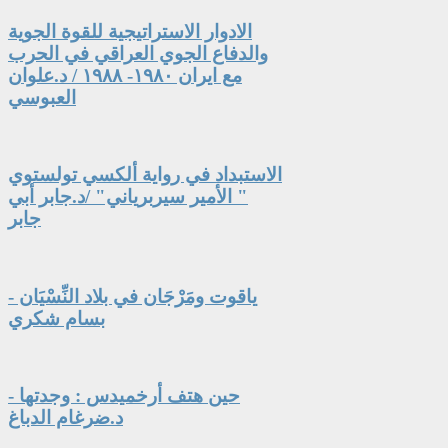
الادوار الاستراتيجية للقوة الجوية
والدفاع الجوي العراقي في الحرب
مع ايران ١٩٨٠- ١٩٨٨ / د.علوان
العبوسي
الاستبداد في رواية ألكسي تولستوي
" الأمير سيربرياني" /د.جابر أبي
جابر
ياقوت ومَرْجَان في بلاد النِّسْيَان -
بسام شكري
حين هتف أرخميدس : وجدتها -
د.ضرغام الدباغ