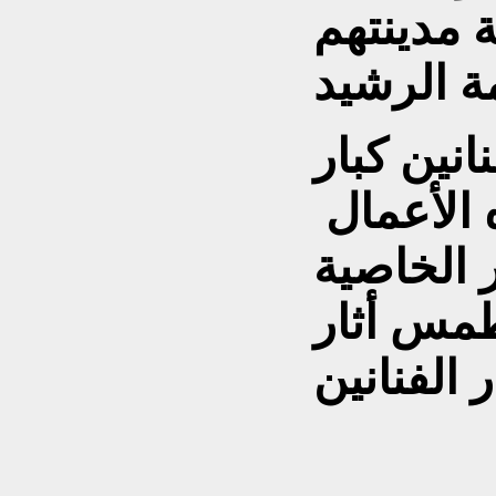
 مدينتهم
نين كبار
 الأعمال
 الخاصية
طمس أثار