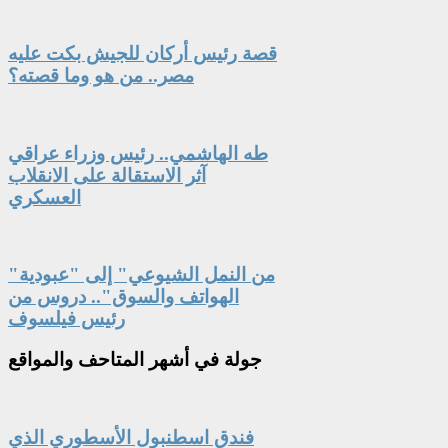
قصة رئيس أركان للجيش بكت عليه
مصر.. من هو وما قصته؟
طه الهاشمي.. رئيس وزراء عراقي
آثر الاستقالة على الانقلاب
العسكري
"من النمل الشيوعي" إلى "عبودية
الهواتف والسوق".. دروس من
رئيس فيلسوف
جولة
في أشهر المتاحف والمواقع
فندق اسطنبول الأسطوري الذي