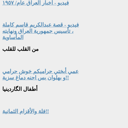
فيديو - أخبار العراق عام/ ١٩٥٧
فيديو - قصة عبدالكريم قاسم كاملة
، تأسيس جمهورية العراق ونهايته
المأساوية
من
القلب للقلب
عمي أبختي حراميكم خوش حرامي
و بهلوان بس احنه دماغ سزية!!
أطفال
الگاردينيا
فلة والأقزام الثمانية!!