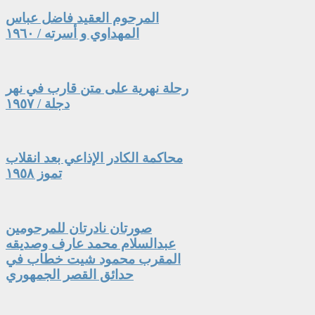
المرحوم العقيد فاضل عباس
المهداوي و أسرته / ١٩٦٠
رحلة نهرية على متن قارب في نهر
دجلة / ١٩٥٧
محاكمة الكادر الإذاعي بعد انقلاب
تموز ١٩٥٨
صورتان نادرتان للمرحومين
عبدالسلام محمد عارف وصديقه
المقرب محمود شيت خطاب في
حدائق القصر الجمهوري