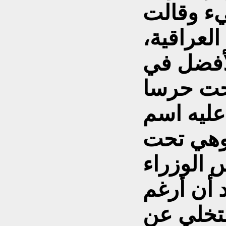
ء وقالت
لعراقية،
لأفضل في
حت حرسا
عليه اسم
وهي تحت
د أن أرغم
لتخلي عن