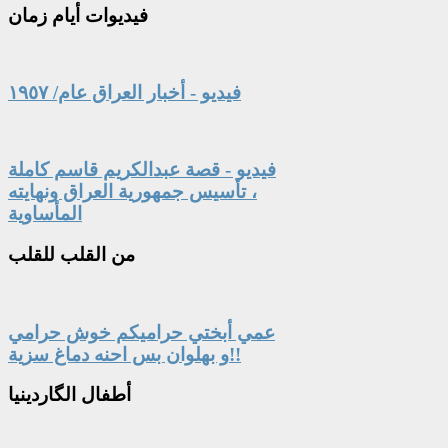
فيديوات
أيام زمان
فيديو - أخبار العراق عام/ ١٩٥٧
فيديو - قصة عبدالكريم قاسم كاملة
، تأسيس جمهورية العراق ونهايته
المأساوية
من
القلب للقلب
عمي أبختي حراميكم خوش حرامي
و بهلوان بس احنه دماغ سزية!!
أطفال
الگاردينيا