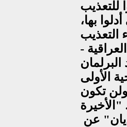
للتعذيب
أدلوا بها،
لعراقية -
 البرلمان
ة الأولى
ولن تكون
أخيرة" .
ونقلت "ذي غارديان" عن