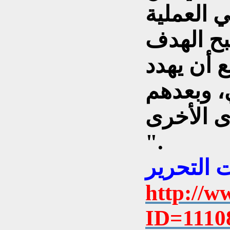
 العملية
2010، سيصبح الهدف
قع أن يهدد
، وبعدهم
 الأخرى
".
http://w
ID=1110