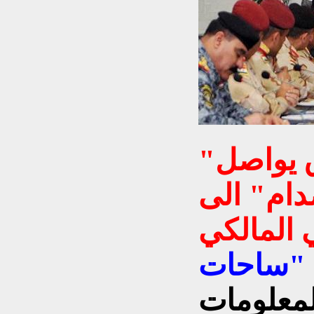
"ذي غارديان": العراق يواصل
دام" الى
 "ساحات
لمعلومات