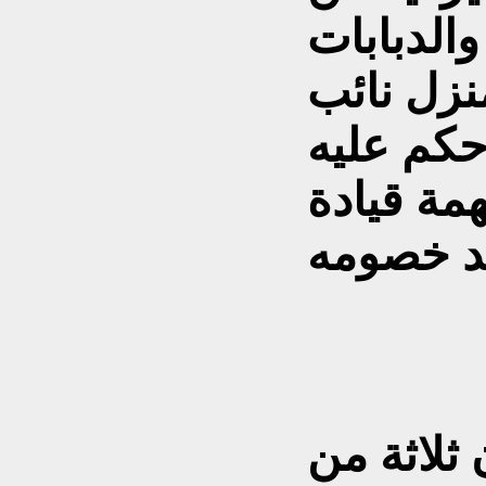
الدبابات
منزل نائب
كم عليه
همة قيادة
ثلاثة من