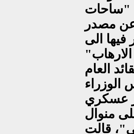
 "ساحات
 عن مصدر
يها الى
الارهاب"
ائد العام
 الوزراء
ز عسكري
لى منوال
ي"، قالت