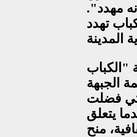
ه مهدد".
باب تهدد
 "الكباب
ة الجبهة
لتي فضلت
دما يتعلق
فية، منح