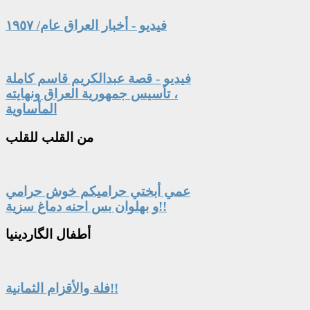
فيديو - أخبار العراق عام/ ١٩٥٧
فيديو - قصة عبدالكريم قاسم كاملة
، تأسيس جمهورية العراق ونهايته
المأساوية
من
القلب للقلب
عمي أبختي حراميكم خوش حرامي
و بهلوان بس احنه دماغ سزية!!
أطفال
الگاردينيا
فلة والأقزام الثمانية!!