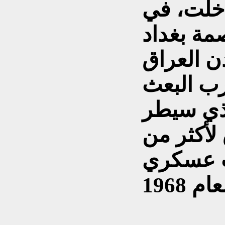
دخلت، في
العاصمة بغداد
ن العراق
زب البعث
ذي سيطر
لأكثر من
اب عسكري