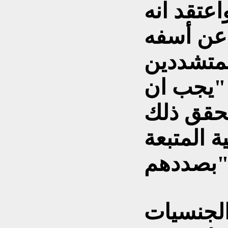
عتقد انه
 عن أسفه
متشددين
"يجب ان
نحقق ذلك
ة المتبعة
دهم".
الجنسيات