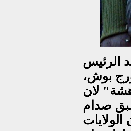
د الرئيس
ورج بوش،
هشة" لان
سبق صدام
الولايات