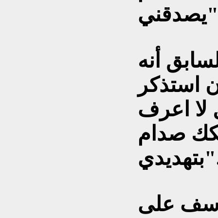
قني".
لسابق أنه
ن استذكر
 لا اعرف
كك صدام
هديدي".
أسف على