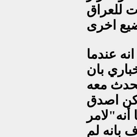
ت للعراق
نه عندما
باري بان
تحدث معه
اكن اصدق
 أنه"لامر
 بانه لم