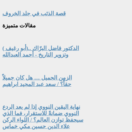
قصة الذئب في جلد الخروف
مقالات
متميزة
الدكتور فاضل البرّاك ..(أبو رغيف )
وتزوير التاريخ - أحمد العبدالله
الزمن الجميل … هل كان جميلاً
حقاً؟ / سعد عبد المجيد ابراهيم
نهاية اليقين النووي إذا لم يعد الردع
النووي ضمانةً للاستقرار، فما الذي
سيحفظ توازن العالم؟ / اللواء الركن
علاء الدين حسين مكي خماس