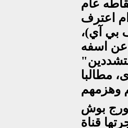
قاطه عام
صدام اعترف
ف بي آي)،
 عن اسفه
تشددين"
، مطالبا
ورج بوش
 قناة(CBS)،