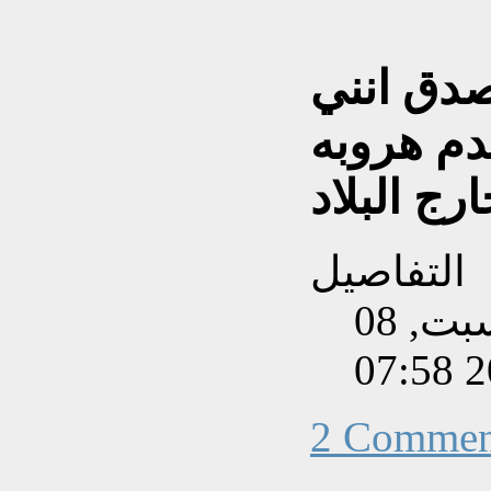
دق انني
م هروبه
رج البلاد
التفاصيل
تم إنشاءه بتاريخ السبت, 08
2 Commen