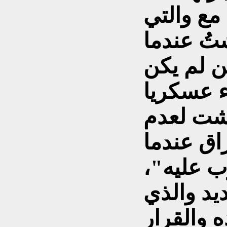
 مع والتي
تُ عندما
 لم يكن
اء عسكريا
2 واندهشت لعدم
اق عندما
ب عليه"،
يد والذي
ه والقرار