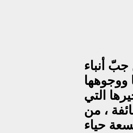
جبّ أنباء
 ووجوهها
يرها التي
ئفة ، من