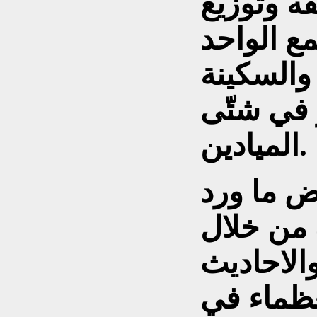
ه وتوزيع
مع الواحد
والسكينة
 في شتّى
الميادين.
عض ما ورد
 من خلال
والاحاديث
عظماء في