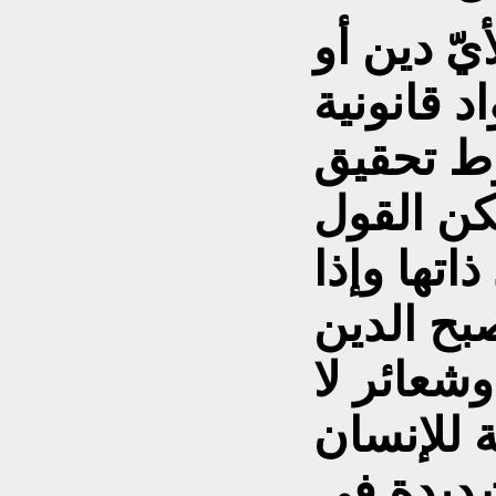
أيّ دين أو
د قانونية
وط تحقيق
مكن القول
اتها وإذا
بح الدين
عائر لا
 للإنسان
شديدة في