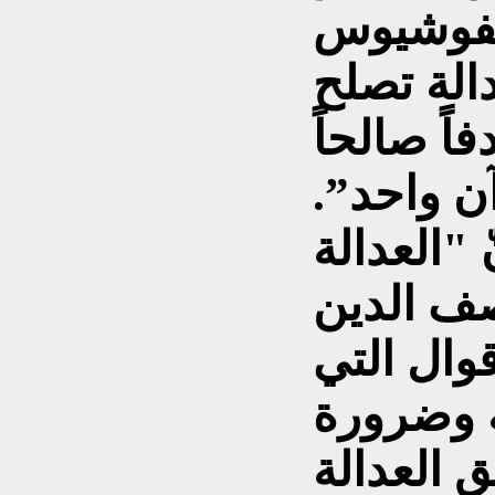
نفوشيوس
الة تصلح
اً صالحاً
ن واحد”.
 "العدالة
قوال التي
ة وضرورة