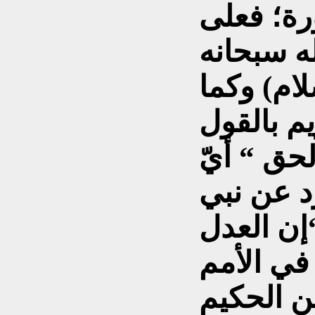
رة؛ فعلى
ه سبحانه
لام) وكما
م بالقول
حق “ أيّ
د عن نبي
إن العدل
في الأمم
ن الحكيم