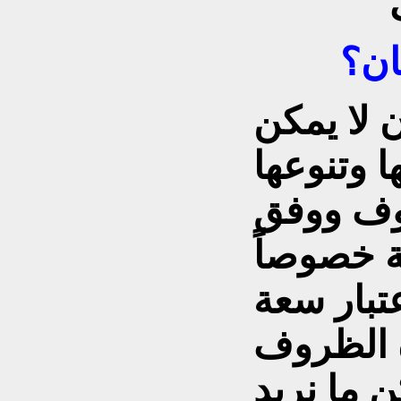
ان؟
 لا يمكن
 وتنوعها
وف ووفق
ية خصوصاً
عتبار سعة
ه الظروف
 ما نريد