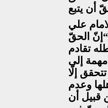
لامام علي
إنّ الحقّ
طله تقادم
مهمة إلى
تحقق إلّا
لها وعدم
ن قبيل أن