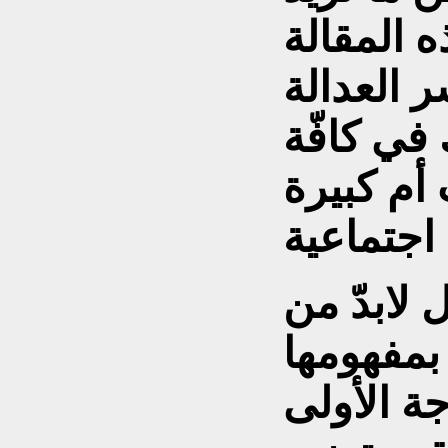
 المقالة
 العدالة
 في كافّة
أم كبيرة
 لابدّ من
 بمفهومها
جة الأولى