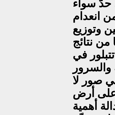
حدّ سواء
ن انعدام
ين وتوزيع
 من نتائج
تتبلور في
 والسرور
ي صور لا
على أرض
الة أهمية