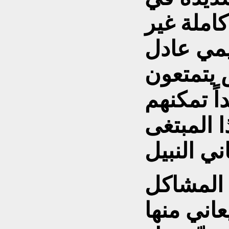
املة غير
مي عادل
يتمتعون
اً تمكنهم
 المبتغى
ّ المشاكل
اني منها