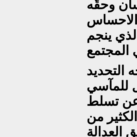
ان وحقّه
الاحساس
لذي ينجم
ه التحديد
 للمآسي
عن تسلط
لكثير من
 العدالة