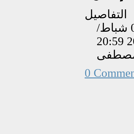
التفاصيل
تم إنشاءه بتاريخ الخميس, 02 شباط/
مصطفى
0 Commen