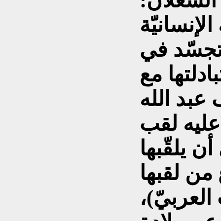
الشّعلان:
الإنسانيّة
تجسّد في
ادلتها مع
عبد الله
عليه لقب
ن يلقّبها
من لقبها
لعربيّ)،