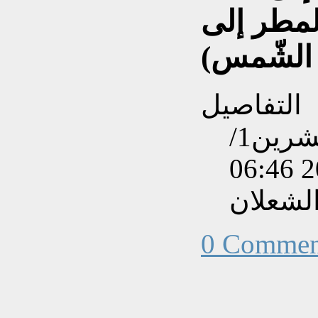
لمطر إلى
الشّمس)
التفاصيل
تم إنشاءه بتاريخ الإثنين, 18 تشرين1/
لشعلان
0 Commen