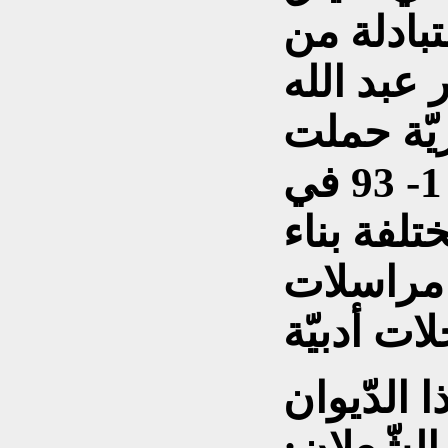
تبادلة من
 عبد الله
يّة حملت
أرقاماً متسلسلة من 1- 93 في
تلفة بناء
 مراسلات
الدّيوان