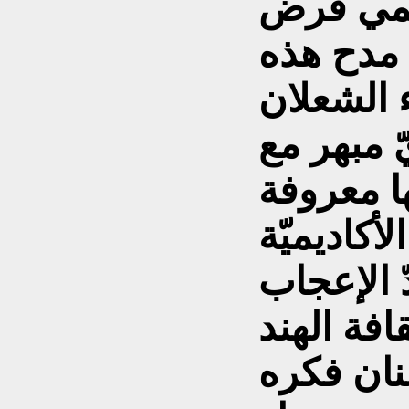
ّلمي قرض
 مدح هذه
ء الشعلان
 مبهر مع
ها معروفة
أكاديميّة
ّ الإعجاب
قافة الهند
نان فكره