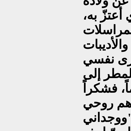
عن ولادة
 أعتزّ به،
المراسلات
 والأديبات
أرى نفسي
مطر إلى
، فشكراً
اهم روحي
ي".