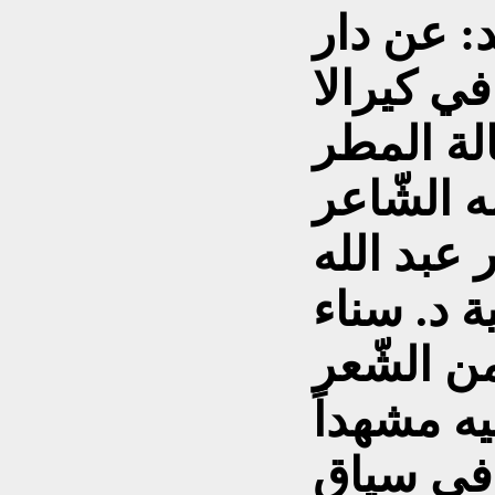
د: عن دار
 في كيرالا
لة المطر
 الشّاعر
 عبد الله
ة د. سناء
 قصيدة من الشّعر
يه مشهداً
اً في سياق