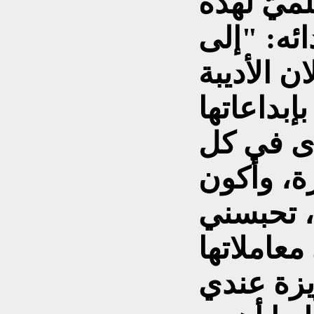
ميّ لهذه
ئه: "إلى
ن الأديبة
إبداعاتها
ءى في كل
ة، وأكون
، تحبسني
عاملاتها
يزة عندي