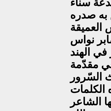
عة سناء
 به صدره
صابر نواس
 في الهند
 مقدّمة
 السّرور
 الكلمات
ا الشاعر