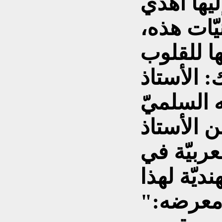
ليها أهدي
ّات هذه،
ا للقلوب
: الأستاذ
ن الأستاذ
ربيّة في
نديّة لهذا
 معرضه:"