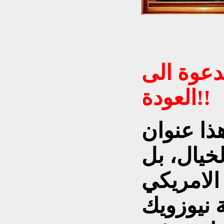
دعوة الى
العودة!!
ذا عنوان
خيال، بل
الامريكي
 نيوزويك