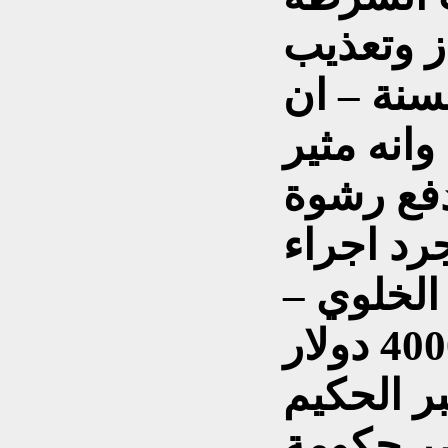
ز وتعذيب
سنة – ان
انه مثير
دفع رشوة
جرد اجراء
 الخلوي –
مبغا قدره 30000 – 40000 دولار
بر الحكيم
صر حكومة