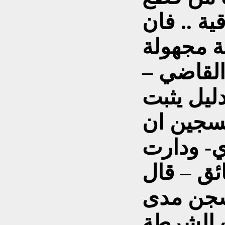
ية .. فان
ة مجهولة
القاضي –
ليل يثبت
لسجين ان
- ودارت
ق – قال
سجن مدى
ات الشرطة