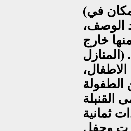
(النفايات منتشرة في كل مكان في
د الوصف،
نها خارج
المنازل) ..(رايت اشياء: اشلاء
الاطفال،
ولة)..( قال
ى القنبلة
ت ثمانية
جرت وجفل