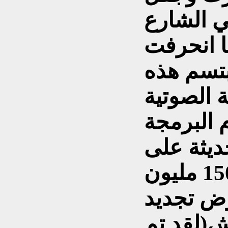
ي الشارع
ا انحرفت
بتسم هذه
تية) ويتكلم عن
 البرمجة
حديثة على
الرغم من ان اكثر من 150 مليون
رض تجديد
ش(لقد تم