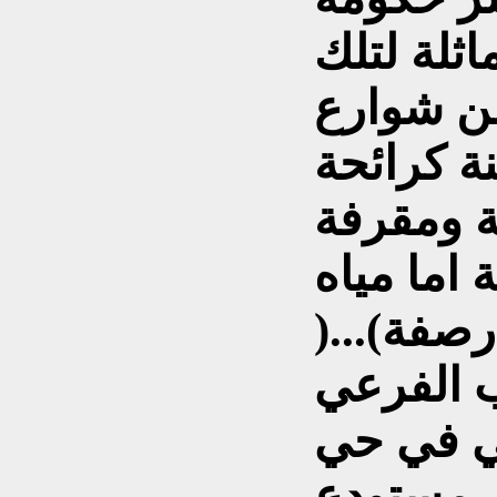
اثلة لتلك
من شوارع
نة كرائحة
ة ومقرفة
ة اما مياه
صفة)...(
ب الفرعي
ي في حي
ى مستودع