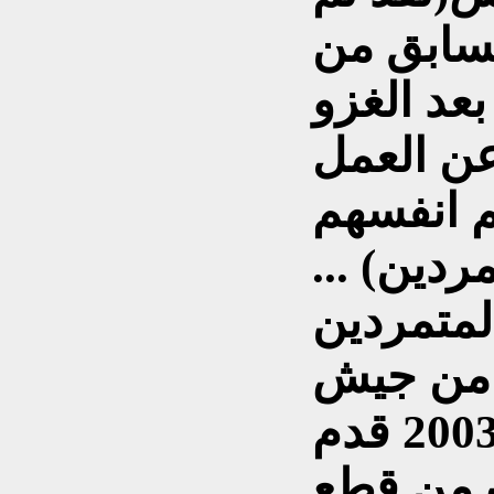
لسابق من
بعد الغزو
عن العمل
م انفسهم
ردين) ...
لمتمردين
 من جيش
المهدي)...( منذ العام 2003 قدم
ف من قطع