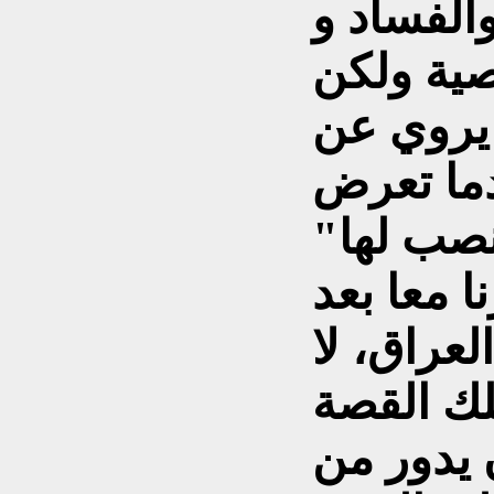
الفساد و
صية ولكن
 يروي عن
دما تعرض
نصب لها"
ا معا بعد
لعراق، لا
لك القصة
 يدور من