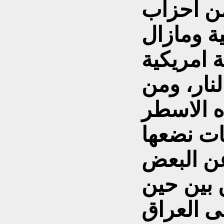
من احزاب
ة ومازال
ة امريكية
نار، ومن
ه الاسطر
ت نضعها
عن البعض
 بين حين