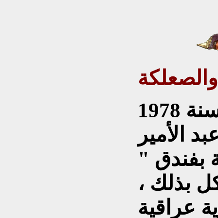
في يوم 3 شباط من سنة 1978
د الأمير
 بفندق "
كل بذلك ،
ية عراقية