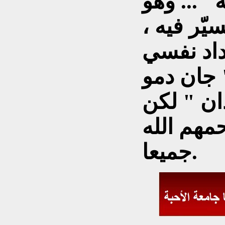
"... وهو
يّر فيه ،
داد نفسي
 جان دمو
ان " لكن
مهم الله
جميعا.