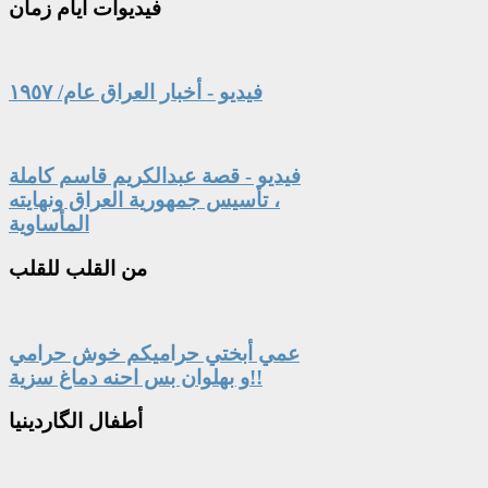
فيديوات
أيام زمان
فيديو - أخبار العراق عام/ ١٩٥٧
فيديو - قصة عبدالكريم قاسم كاملة
، تأسيس جمهورية العراق ونهايته
المأساوية
من
القلب للقلب
عمي أبختي حراميكم خوش حرامي
و بهلوان بس احنه دماغ سزية!!
أطفال
الگاردينيا