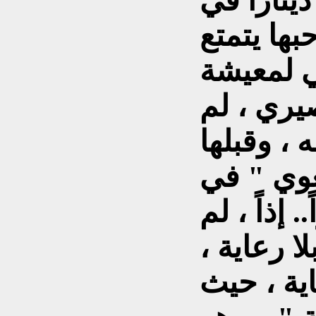
رفنا ، ان راتب الـ 40 دينارا في
 صاحبها يتمتع
 لمعيشة
يري ، لم
 ، وقبلها
وي " في
 60 ديناراً.. إذاً ، لم
ا رعاية ،
اية ، حيث