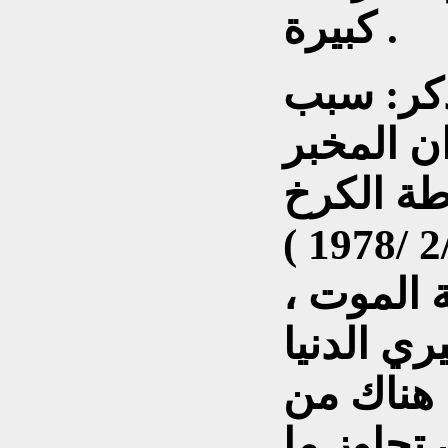
كبيرة .
ذكر: سبب
ن المخبر
طة الكرخ
 الموت ،
ري الدنيا
ن هناك من
 تجاوز ما