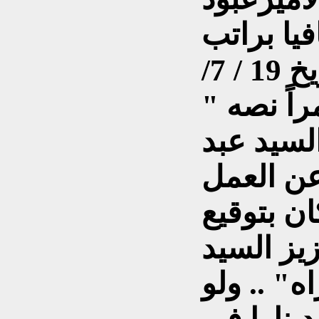
يا براتب
( 40 ) ديناراً ، والأخيرة بتاريخ 19 / 7/
مراً نصه "
السيد عبد
ان بتوقيع
يز السيد
" .. ولو