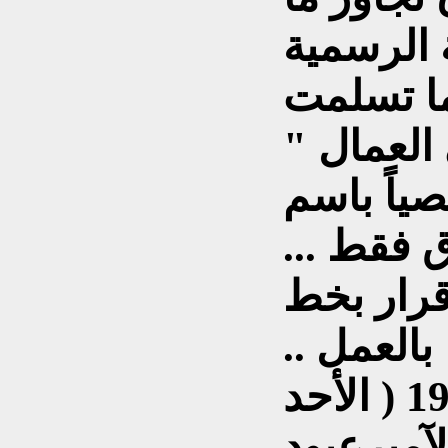
دما تسلمت
العمال "
ياً باسم
 فقط ...
إقرار بخط
العمل ..
والثانية ، تاريخها 26/ 5 /1973 ( الأحد
لآميرعبود