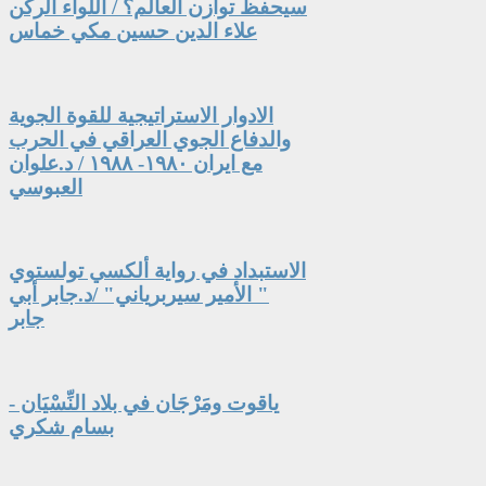
سيحفظ توازن العالم؟ / اللواء الركن
علاء الدين حسين مكي خماس
الادوار الاستراتيجية للقوة الجوية
والدفاع الجوي العراقي في الحرب
مع ايران ١٩٨٠- ١٩٨٨ / د.علوان
العبوسي
الاستبداد في رواية ألكسي تولستوي
" الأمير سيربرياني" /د.جابر أبي
جابر
ياقوت ومَرْجَان في بلاد النِّسْيَان -
بسام شكري