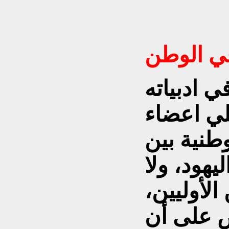
في الوطن
 ادبياته
لي اعضاء
طنية بين
هود، ولا
 الأوليين،
 على أن