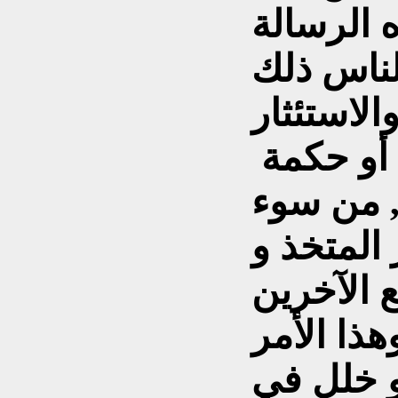
 الرسالة
لناس ذلك
لاستئثار
 أو حكمة
, من سوء
المتخذ و
 الآخرين
ذا الأمر
و خلل في