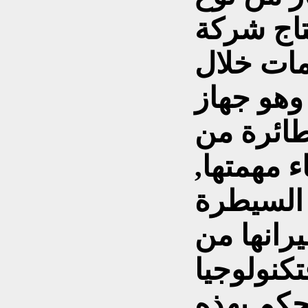
ج شركة"RADA" الإسرائيلية
مات خلال
 وهو جهاز
طائرة من
ء مهمتها,
 السيطرة
يرانها من
تكنولوجيا
حكم بهذه