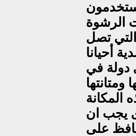
يستخدمون
 الرشوة
 التي تصل
ية أحيانا
 دولة في
 ومتانتها
 المكانة
ى يجب ان
حافظ على