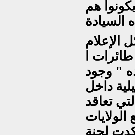
يكونوا هم
ل الإعلام
طائرات ا
مفاده " وجود
ية داخل
 "أف 16" التي تعاقد
الولايات
كدت لجنة