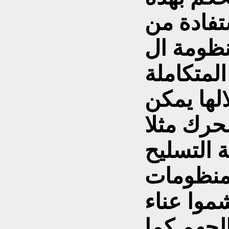
تفادة من
مة ال GPS بعد وضع جبات
المتكاملة
الها يمكن
حرك مثلا
 التسليح
 منظومات
موا عناء
لحهم كما