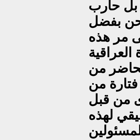
 بل حارب
 نحن بفضل
ى مر هذه
 العراقية
لحاضر من
تارة من
ى من قبل
يقي لهذه
لمسئولين