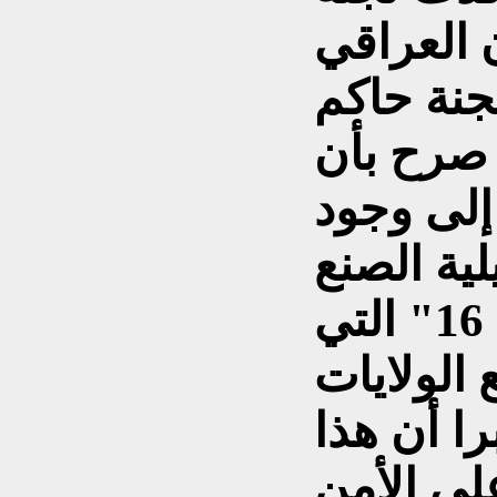
 العراقي
جنة حاكم
 صرح بأن
إلى وجود
ية الصنع
داخل طائرات ال "أف 16" التي
 الولايات
را أن هذا
لى الأمن