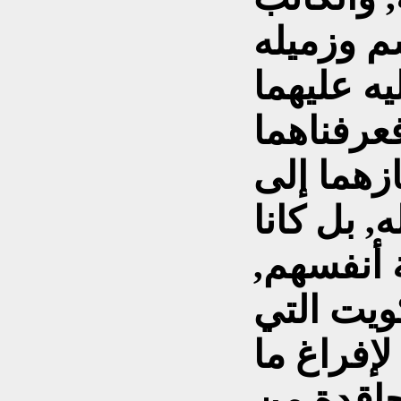
م وزميله
يه عليهما
عرفناهما
ازهما إلى
, بل كانا
 أنفسهم,
ويت التي
لإفراغ ما
حاقدة من