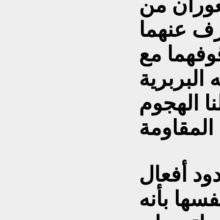
عوران من
رف عنهما
وفهما مع
 البربرية
نا الهجوم
دود أفعال
سها بأنه