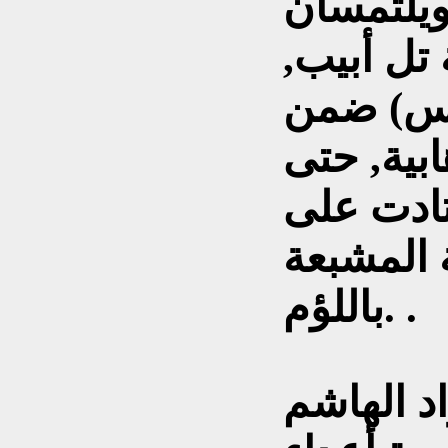
ويلتمسان
تل أبيب,
اس) ضمن
بية, حتى
تادت على
ة المشبعة
باللؤم. .
د الهاشم