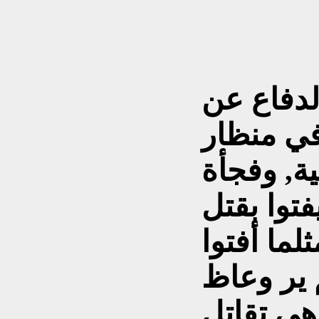
لدفاع عن
في منظار
ة, وفجأة
توا بقتل
لما أفتوا
 ير وعاظ
هي تقاتل