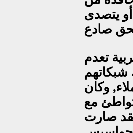
أو يتصدى
ربية تعدم
شبكاتهم
لاء, وكان
تواطئ مع
 فقد صارت
للجواسيس