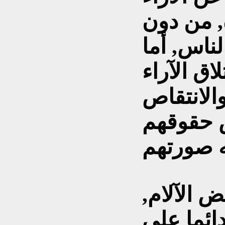
, من دون
ناس, أما
اق الآراء
والانتقاص
 حقوقهم
 الآلام,
ائما على