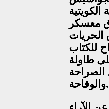
الكويتية
اق معسكر
ق الحريات
ح للكتاب
لى طاولة
 الصراحة
ة. .
عن الآراء