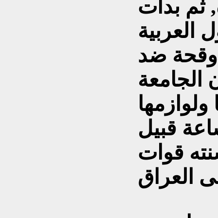
, ثم بدأت
 العربية
وقحة ضد
 الجامعة
ولوازمها
عة قبيل
نته قوات