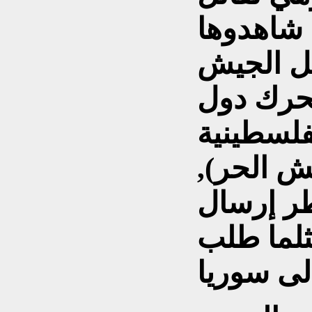
 شاهدوها
تل الجيش
تحرك دول
فلسطينية
ش الحر),
طر إرسال
ثلما طلب