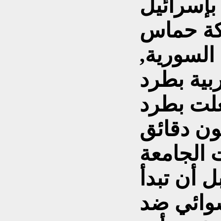
بإسرائيل
كة حماس
السورية,
ربية بطرد
علت بطرد
ن دقائق
 الجامعة
ل أن تبدأ
وائي ضد