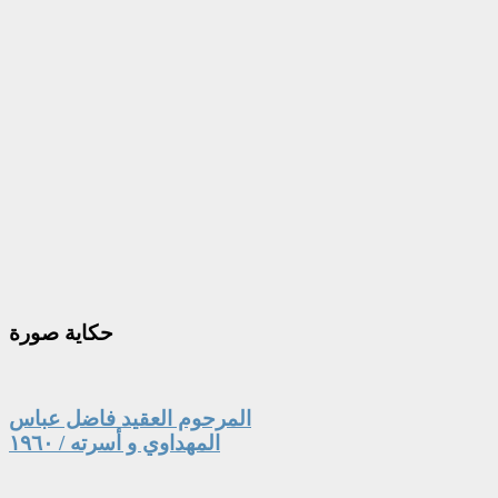
حكاية
صورة
المرحوم العقيد فاضل عباس
المهداوي و أسرته / ١٩٦٠