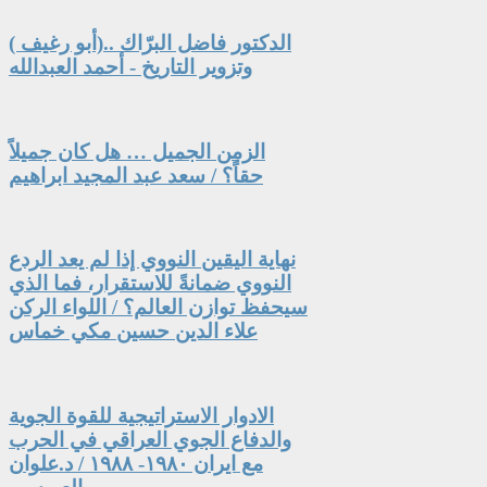
الدكتور فاضل البرّاك ..(أبو رغيف )
وتزوير التاريخ - أحمد العبدالله
الزمن الجميل … هل كان جميلاً
حقاً؟ / سعد عبد المجيد ابراهيم
نهاية اليقين النووي إذا لم يعد الردع
النووي ضمانةً للاستقرار، فما الذي
سيحفظ توازن العالم؟ / اللواء الركن
علاء الدين حسين مكي خماس
الادوار الاستراتيجية للقوة الجوية
والدفاع الجوي العراقي في الحرب
مع ايران ١٩٨٠- ١٩٨٨ / د.علوان