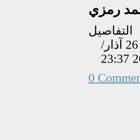
مد رمزي
التفاصيل
تم إنشاءه بتاريخ الخميس, 26 آذار/
0 Commen