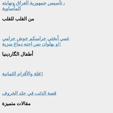
، تأسيس جمهورية العراق ونهايته
المأساوية
من
القلب للقلب
عمي أبختي حراميكم خوش حرامي
و بهلوان بس احنه دماغ سزية!!
أطفال
الگاردينيا
فلة والأقزام الثمانية!!
قصة الذئب في جلد الخروف
مقالات
متميزة