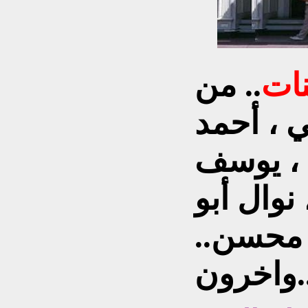
نات
.. من
 ، أحمد
، يوسف
نوال أبو
 محسن..
رون..