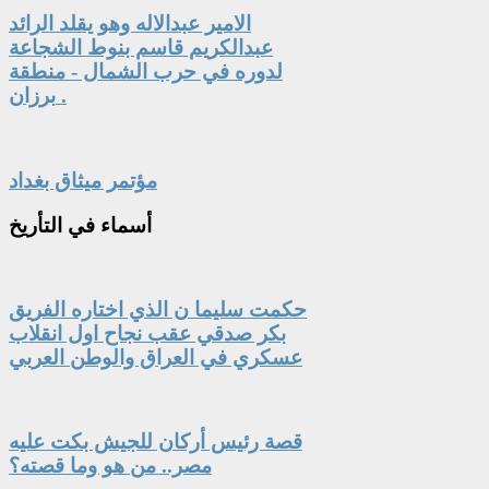
الامير عبدالاله وهو يقلد الرائد
عبدالكريم قاسم بنوط الشجاعة
لدوره في حرب الشمال - منطقة
برزان .
مؤتمر ميثاق بغداد
أسماء
في التأريخ
حكمت سليما ن الذي اختاره الفريق
بكر صدقي عقب نجاح اول انقلاب
عسكري في العراق والوطن العربي
قصة رئيس أركان للجيش بكت عليه
مصر.. من هو وما قصته؟