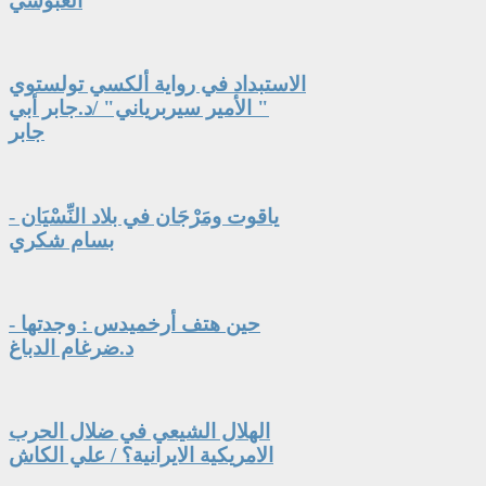
العبوسي
الاستبداد في رواية ألكسي تولستوي
" الأمير سيربرياني" /د.جابر أبي
جابر
ياقوت ومَرْجَان في بلاد النِّسْيَان -
بسام شكري
حين هتف أرخميدس : وجدتها -
د.ضرغام الدباغ
الهلال الشيعي في ضلال الحرب
الامريكية الايرانية؟ / علي الكاش