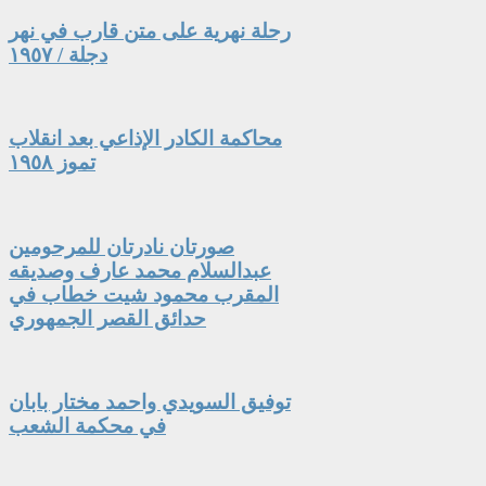
رحلة نهرية على متن قارب في نهر
دجلة / ١٩٥٧
محاكمة الكادر الإذاعي بعد انقلاب
تموز ١٩٥٨
صورتان نادرتان للمرحومين
عبدالسلام محمد عارف وصديقه
المقرب محمود شيت خطاب في
حدائق القصر الجمهوري
توفيق السويدي واحمد مختار بابان
في محكمة الشعب