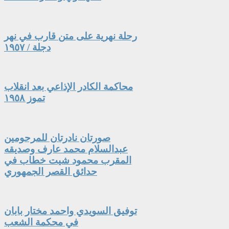
رحلة نهرية على متن قارب في نهر
دجلة / ١٩٥٧
محاكمة الكادر الإذاعي بعد انقلاب
تموز ١٩٥٨
صورتان نادرتان للمرحومين
عبدالسلام محمد عارف وصديقه
المقرب محمود شيت خطاب في
حدائق القصر الجمهوري
توفيق السويدي واحمد مختار بابان
في محكمة الشعب