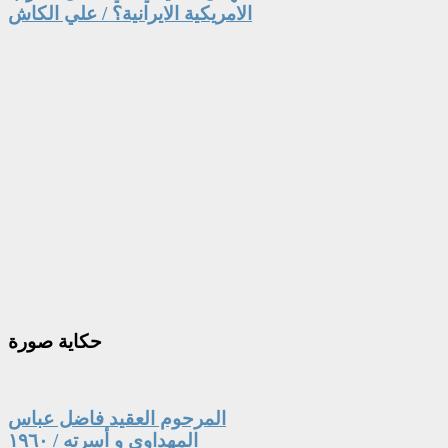
الامريكية الايرانية؟ / علي الكاش
حكاية
صورة
المرحوم العقيد فاضل عباس
المهداوي و أسرته / ١٩٦٠