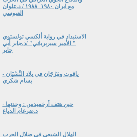
مع ايران ١٩٨٠- ١٩٨٨ / د.علوان
العبوسي
الاستبداد في رواية ألكسي تولستوي
" الأمير سيربرياني" /د.جابر أبي
جابر
ياقوت ومَرْجَان في بلاد النِّسْيَان -
بسام شكري
حين هتف أرخميدس : وجدتها -
د.ضرغام الدباغ
الهلال الشيعي في ضلال الحرب