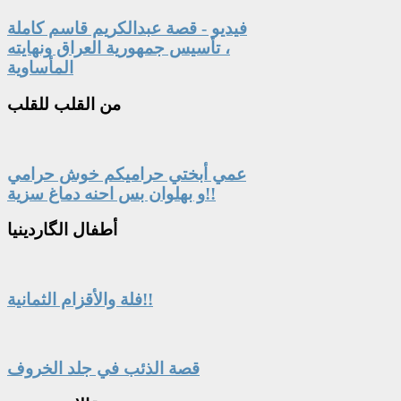
فيديو - قصة عبدالكريم قاسم كاملة
، تأسيس جمهورية العراق ونهايته
المأساوية
من
القلب للقلب
عمي أبختي حراميكم خوش حرامي
و بهلوان بس احنه دماغ سزية!!
أطفال
الگاردينيا
فلة والأقزام الثمانية!!
قصة الذئب في جلد الخروف