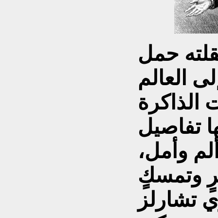
لته حمل
 العالم
الذاكرة
ا تفاصيل
ألم وأمل،
 وتمسكٍ
زي تشارلز