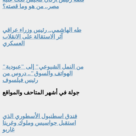
مصر.. من هو وما قصته؟
طه الهاشمي.. رئيس وزراء عراقي
آثر الاستقالة على الانقلاب
العسكري
"من النمل الشيوعي" إلى "عبودية
الهواتف والسوق".. دروس من
رئيس فيلسوف
جولة
في أشهر المتاحف والمواقع
فندق اسطنبول الأسطوري الذي
استقبل جواسيس وملوك وغريتا
غاربو