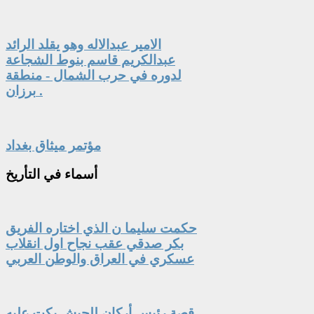
الامير عبدالاله وهو يقلد الرائد
عبدالكريم قاسم بنوط الشجاعة
لدوره في حرب الشمال - منطقة
برزان .
مؤتمر ميثاق بغداد
أسماء
في التأريخ
حكمت سليما ن الذي اختاره الفريق
بكر صدقي عقب نجاح اول انقلاب
عسكري في العراق والوطن العربي
قصة رئيس أركان للجيش بكت عليه