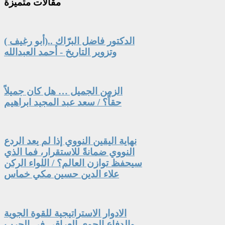
مقالات
متميزة
الدكتور فاضل البرّاك ..(أبو رغيف )
وتزوير التاريخ - أحمد العبدالله
الزمن الجميل … هل كان جميلاً
حقاً؟ / سعد عبد المجيد ابراهيم
نهاية اليقين النووي إذا لم يعد الردع
النووي ضمانةً للاستقرار، فما الذي
سيحفظ توازن العالم؟ / اللواء الركن
علاء الدين حسين مكي خماس
الادوار الاستراتيجية للقوة الجوية
والدفاع الجوي العراقي في الحرب