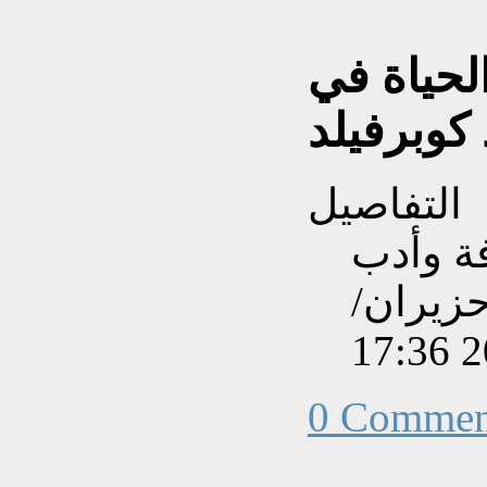
لحياة في
كوبرفيلد
التفاصيل
فة وأدب
نشاءه بتاريخ السبت, 28 حزيران/
0 Commen