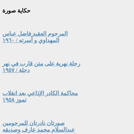
حكاية
صورة
المرحوم العقيد فاضل عباس
المهداوي و أسرته / ١٩٦٠
رحلة نهرية على متن قارب في نهر
دجلة / ١٩٥٧
محاكمة الكادر الإذاعي بعد انقلاب
تموز ١٩٥٨
صورتان نادرتان للمرحومين
عبدالسلام محمد عارف وصديقه