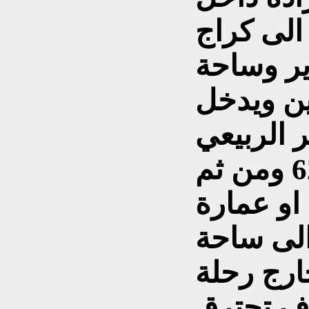
الى كراج
ير وساحة
ن ويدخل
 الربيعي
الى ساحة الواثق وشارع 62 ومن ثم
او عمارة
الى ساحة
ارج رحلة
ف تحترق