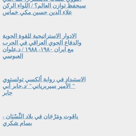
سيحفظ توازن العالم؟ / اللواء الركن
علاء الدين حسين مكي خماس
الادوار الاستراتيجية للقوة الجوية
والدفاع الجوي العراقي في الحرب
مع ايران ١٩٨٠- ١٩٨٨ / د.علوان
العبوسي
الاستبداد في رواية ألكسي تولستوي
" الأمير سيربرياني" /د.جابر أبي
جابر
ياقوت ومَرْجَان في بلاد النِّسْيَان -
بسام شكري