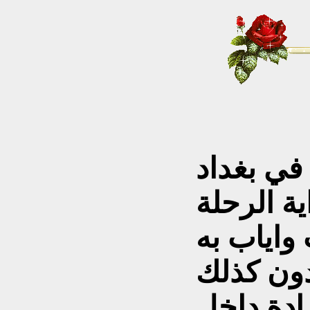
 في بغداد
ة الرحلة
واياب به
ون كذلك
ادة داخل