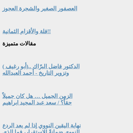
العصفور الصغير والشجرة العجوز
فلة والأقزام الثمانية!!
مقالات
متميزة
الدكتور فاضل البرّاك ..(أبو رغيف )
وتزوير التاريخ - أحمد العبدالله
الزمن الجميل … هل كان جميلاً
حقاً؟ / سعد عبد المجيد ابراهيم
نهاية اليقين النووي إذا لم يعد الردع
النووي ضمانةً للاستقرار، فما الذي