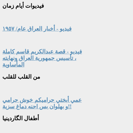
فيديوات
أيام زمان
فيديو - أخبار العراق عام/ ١٩٥٧
فيديو - قصة عبدالكريم قاسم كاملة
، تأسيس جمهورية العراق ونهايته
المأساوية
من
القلب للقلب
عمي أبختي حراميكم خوش حرامي
و بهلوان بس احنه دماغ سزية!!
أطفال
الگاردينيا