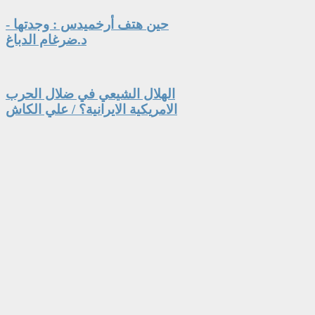
حين هتف أرخميدس : وجدتها -
د.ضرغام الدباغ
الهلال الشيعي في ضلال الحرب
الامريكية الايرانية؟ / علي الكاش