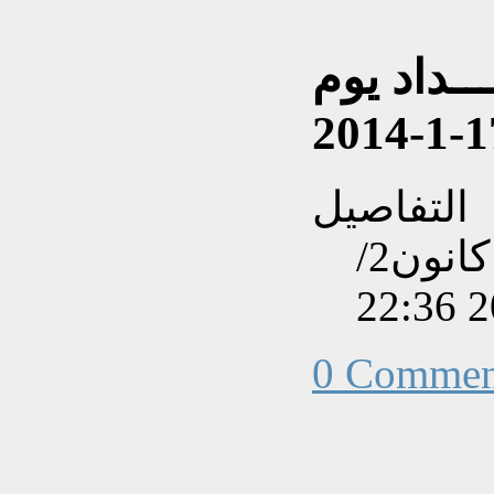
ــداد يوم
التفاصيل
تم إنشاءه بتاريخ الأحد, 26 كانون2/
0 Commen