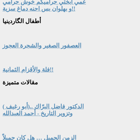
عمي أبختي حراميكم خوش حرامي
و بهلوان بس احنه دماغ سزية!!
أطفال
الگاردينيا
العصفور الصغير والشجرة العجوز
فلة والأقزام الثمانية!!
مقالات
متميزة
الدكتور فاضل البرّاك ..(أبو رغيف )
وتزوير التاريخ - أحمد العبدالله
الزمن الجميل … هل كان جميلاً