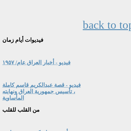
back to to
فيديوات
أيام زمان
فيديو - أخبار العراق عام/ ١٩٥٧
فيديو - قصة عبدالكريم قاسم كاملة
، تأسيس جمهورية العراق ونهايته
المأساوية
من
القلب للقلب