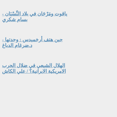
ياقوت ومَرْجَان في بلاد النِّسْيَان -
بسام شكري
حين هتف أرخميدس : وجدتها -
د.ضرغام الدباغ
الهلال الشيعي في ضلال الحرب
الامريكية الايرانية؟ / علي الكاش