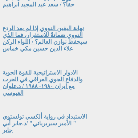
حقاً؟ / سعد عبد المجيد ابراهيم
نهاية اليقين النووي إذا لم يعد الردع
النووي ضمانةً للاستقرار، فما الذي
سيحفظ توازن العالم؟ / اللواء الركن
علاء الدين حسين مكي خماس
الادوار الاستراتيجية للقوة الجوية
والدفاع الجوي العراقي في الحرب
مع ايران ١٩٨٠- ١٩٨٨ / د.علوان
العبوسي
الاستبداد في رواية ألكسي تولستوي
" الأمير سيربرياني" /د.جابر أبي
جابر