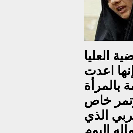
ية العليا
نها اعدت
 بالمرأة
ؤتمر خاص
ربي الذي