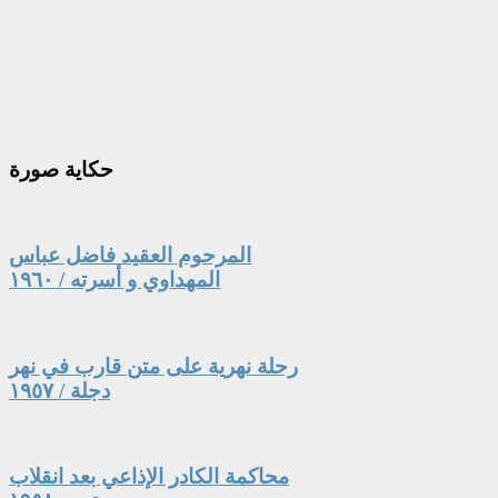
حكاية
صورة
المرحوم العقيد فاضل عباس
المهداوي و أسرته / ١٩٦٠
رحلة نهرية على متن قارب في نهر
دجلة / ١٩٥٧
محاكمة الكادر الإذاعي بعد انقلاب