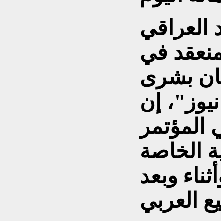
 العراقي
منعقد في
مان بشرى
يوز"، إن
 المؤتمر
ة الخاصة
ثناء وبعد