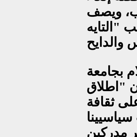
اب، ويصف
 "التايه
ام بجامعة
 "اطلاق
لى ثقافة
سياسيينا
ر مدركين