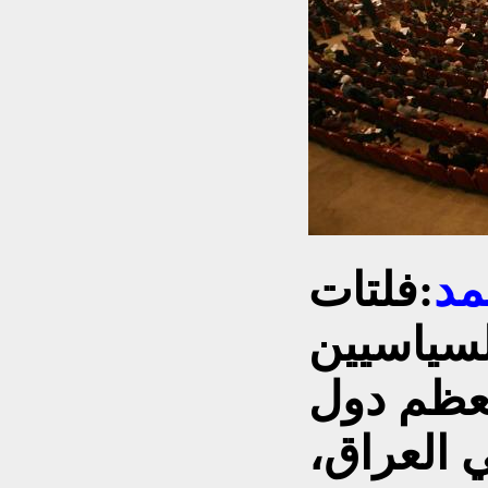
مد
:
فلتات
لسياسيين
عظم دول
 العراق،