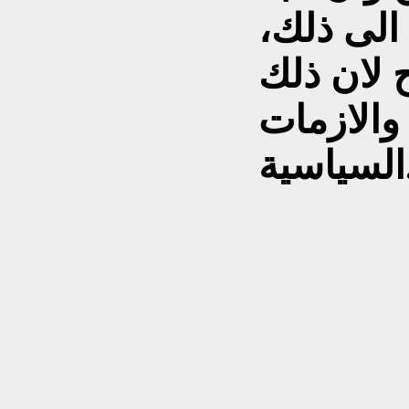
الى ذلك،
 لان ذلك
الازمات
ية.