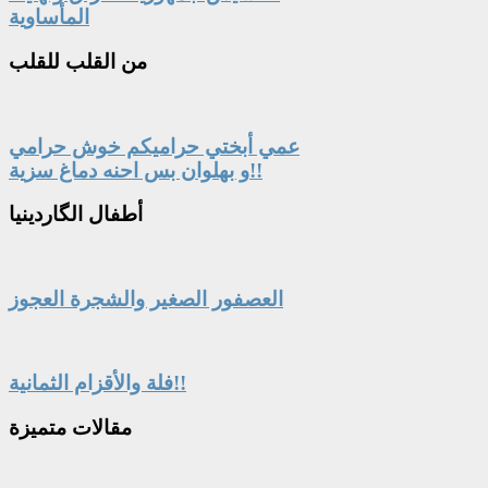
المأساوية
من
القلب للقلب
عمي أبختي حراميكم خوش حرامي
و بهلوان بس احنه دماغ سزية!!
أطفال
الگاردينيا
العصفور الصغير والشجرة العجوز
فلة والأقزام الثمانية!!
مقالات
متميزة