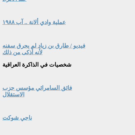
عملية وادي ألانة .. آب ١٩٨٨
فيديو / طارق بن زياد لم يحرق سفنه
لأنه أذكى من ذلك
شخصيات
في الذاكرة العراقية
فائق السامرائي مؤسس حزب
الاستقلال
ناجي شوكت