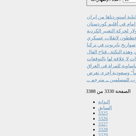
ئيلية استوردناها من ايران
ار لحركة التغيير الكردية
 يخططون لانقلاب عسكري
اريخ باتريوت في تركيا
ت لا علاقة لها بالتوقعات
اساوية للمراة في العراق
اً" وسعودية أخرى تعرض
ب للمسلمين ــ مترجم ــ
الصفحة 3330 من 3388
البداية
السابق
3325
3326
3327
3328
3329