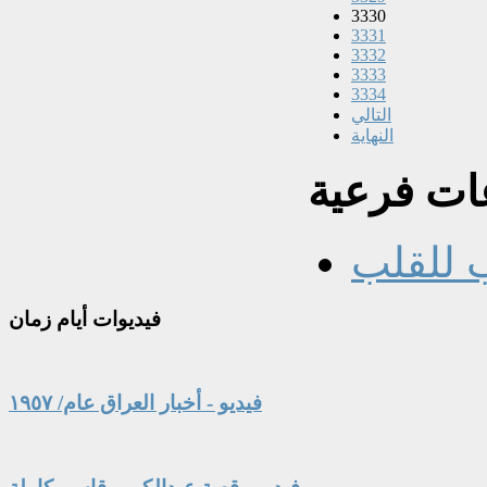
3330
3331
3332
3333
3334
التالي
النهاية
ت فرعية
 للقلب
فيديوات
أيام زمان
فيديو - أخبار العراق عام/ ١٩٥٧