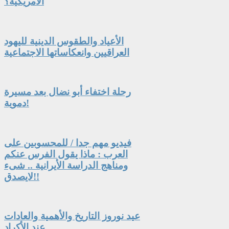
الأمريكية؟
الأعياد والطقوس الدينية لليهود
العراقيين وانعكاساتها الاجتماعية
رحلة اختفاء أبو نضال بعد مسيرة
دموية!
فيديو مهم جدا / للمحسوبين على
العرب : ماذا يقول الفرس عنكم
ومناهج الدراسة الأيرانية .. شىء
لايصدق!!
عيد نوروز التاريخ والأهمية والعادات
عند الأكراد