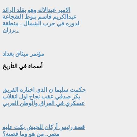
الامير عبدالاله وهو يقلد الرائد
عبدالكريم قاسم بنوط الشجاعة
لدوره في حرب الشمال - منطقة
برزان .
مؤتمر ميثاق بغداد
أسماء
في التأريخ
حكمت سليما ن الذي اختاره الفريق
بكر صدقي عقب نجاح اول انقلاب
عسكري في العراق والوطن العربي
قصة رئيس أركان للجيش بكت عليه
مصر.. من هو وما قصته؟