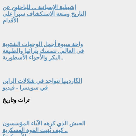
إشبيلية الإسبانية ... للباحثين عن
التاريخ ومتعة الاستكشاف سيراً على
الأقدام
واحة سيوة أجمل الوجهات الشتوية
فى العالم.. تتمسك بتراثها والطبيعة
البكر والأجواء الأسطورية..
الگاردينيا تتواجد في شلالات الراين
في سويسرا - فيديو
تراث
وتاريخ
الجيش الذي كرهه الآباء المؤسسون
.. كيف بُنيت القوة العسكرية