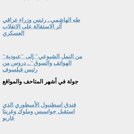
طه الهاشمي.. رئيس وزراء عراقي
آثر الاستقالة على الانقلاب
العسكري
"من النمل الشيوعي" إلى "عبودية
الهواتف والسوق".. دروس من
رئيس فيلسوف
جولة
في أشهر المتاحف والمواقع
فندق اسطنبول الأسطوري الذي
استقبل جواسيس وملوك وغريتا
غاربو