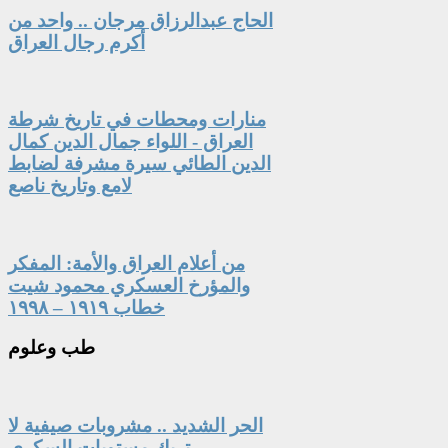
الحاج عبدالرزاق مرجان .. واحد من
أكرم رجال العراق
منارات ومحطات في تاريخ شرطة
العراق - اللواء جمال الدين كمال
الدين الطائي سيرة مشرفة لضابط
لامع وتاريخ ناصع
من أعلام العراق والأمة: المفكر
والمؤرخ العسكري محمود شيت
خطاب ١٩١٩ – ١٩٩٨
طب
وعلوم
الحر الشديد .. مشروبات صيفية لا
تربك مستويات السكري