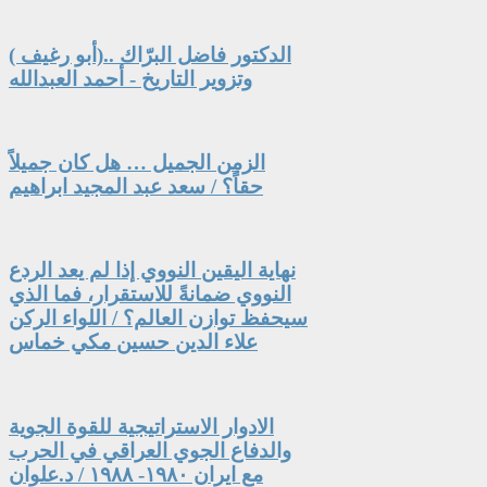
الدكتور فاضل البرّاك ..(أبو رغيف )
وتزوير التاريخ - أحمد العبدالله
الزمن الجميل … هل كان جميلاً
حقاً؟ / سعد عبد المجيد ابراهيم
نهاية اليقين النووي إذا لم يعد الردع
النووي ضمانةً للاستقرار، فما الذي
سيحفظ توازن العالم؟ / اللواء الركن
علاء الدين حسين مكي خماس
الادوار الاستراتيجية للقوة الجوية
والدفاع الجوي العراقي في الحرب
مع ايران ١٩٨٠- ١٩٨٨ / د.علوان