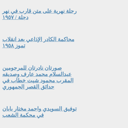
رحلة نهرية على متن قارب في نهر
دجلة / ١٩٥٧
محاكمة الكادر الإذاعي بعد انقلاب
تموز ١٩٥٨
صورتان نادرتان للمرحومين
عبدالسلام محمد عارف وصديقه
المقرب محمود شيت خطاب في
حدائق القصر الجمهوري
توفيق السويدي واحمد مختار بابان
في محكمة الشعب