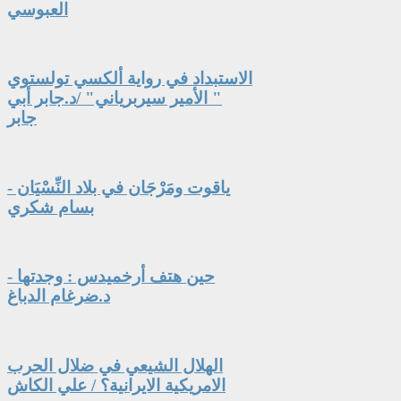
العبوسي
الاستبداد في رواية ألكسي تولستوي
" الأمير سيربرياني" /د.جابر أبي
جابر
ياقوت ومَرْجَان في بلاد النِّسْيَان -
بسام شكري
حين هتف أرخميدس : وجدتها -
د.ضرغام الدباغ
الهلال الشيعي في ضلال الحرب
الامريكية الايرانية؟ / علي الكاش