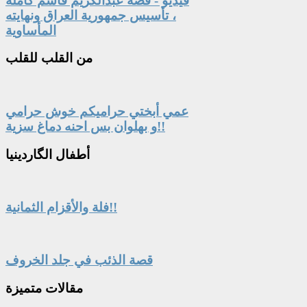
فيديو - قصة عبدالكريم قاسم كاملة
، تأسيس جمهورية العراق ونهايته
المأساوية
من
القلب للقلب
عمي أبختي حراميكم خوش حرامي
و بهلوان بس احنه دماغ سزية!!
أطفال
الگاردينيا
فلة والأقزام الثمانية!!
قصة الذئب في جلد الخروف
مقالات
متميزة