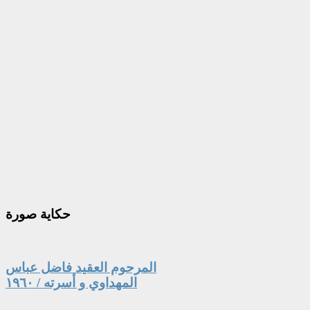
حكاية
صورة
المرحوم العقيد فاضل عباس
المهداوي و أسرته / ١٩٦٠