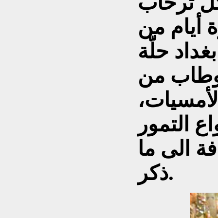
كل ترحاب
 أيام من
داد حلّة
 وطاب من
لأمسيات،
ع التمور
فة الى ما
ذكر.