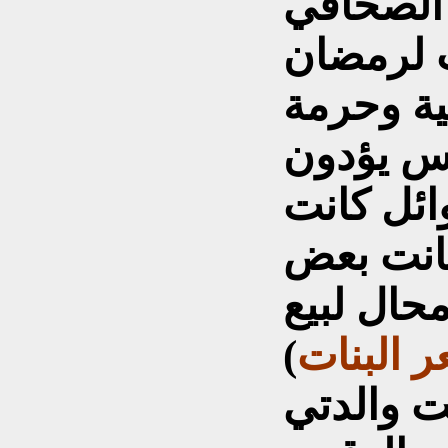
 الصحافي
ت لرمضان
ية وحرمة
س يؤدون
ائل كانت
وكانت بعض
حال لبيع
عر البنات
)
نت والدتي