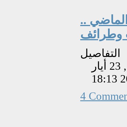
لماضي ..
 وطرائف
التفاصيل
تم إنشاءه بتاريخ الأربعاء, 23 أيار
201
4 Commen