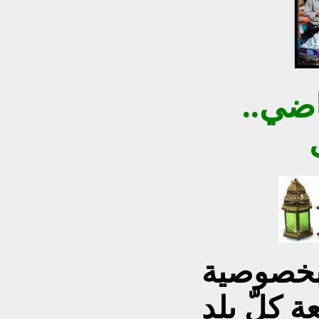
ضي..
بخصوصية
ة كلّ بلد