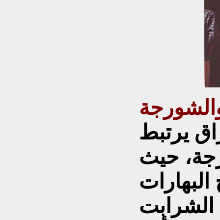
الشورجة
ق يرتبط
ورجة، حيث
البهارات
 الشرابت