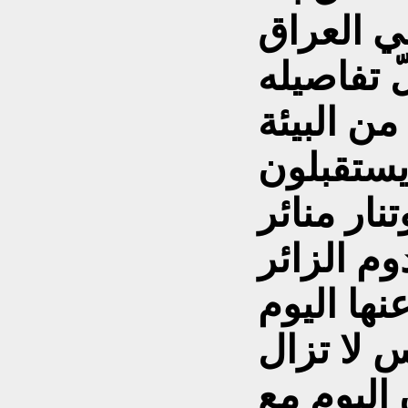
ي العراق
ّ تفاصيله
ن البيئة
 يستقبلون
نار منائر
دوم الزائر
نها اليوم
س لا تزال
اليوم مع