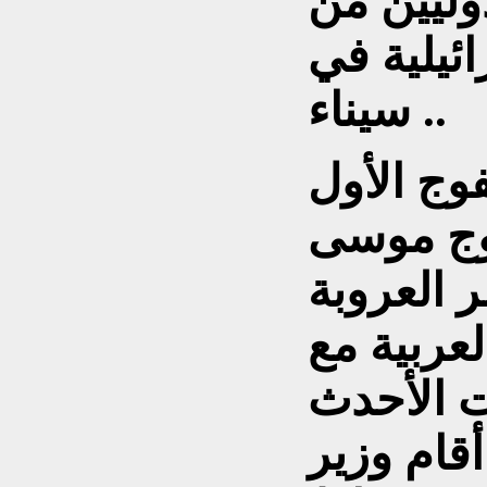
وليين من
ئيلية في
سيناء ..
وج الأول
فوج موسى
 العروبة
عربية مع
 الأحدث
أقام وزير