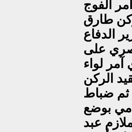
مر الفوج
ركن طارق
ر الدفاع
صري على
آمر لواء
قيد الركن
 ثم ضباط
امي بوضع
ملازم عبد