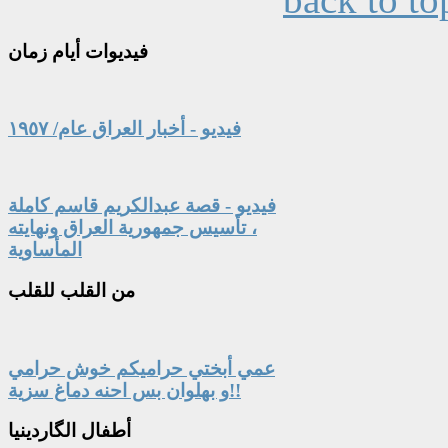
فيديوات
أيام زمان
فيديو - أخبار العراق عام/ ١٩٥٧
فيديو - قصة عبدالكريم قاسم كاملة
، تأسيس جمهورية العراق ونهايته
المأساوية
من
القلب للقلب
عمي أبختي حراميكم خوش حرامي
و بهلوان بس احنه دماغ سزية!!
أطفال
الگاردينيا