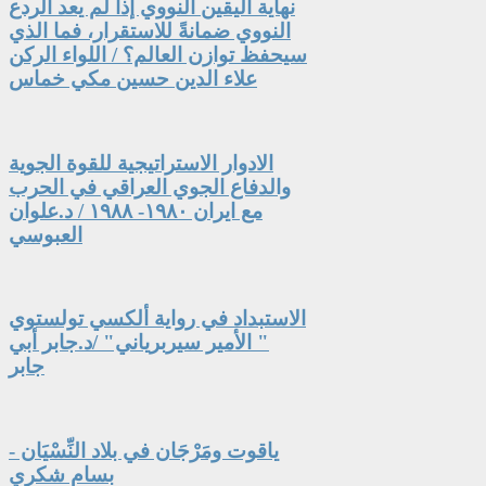
نهاية اليقين النووي إذا لم يعد الردع
النووي ضمانةً للاستقرار، فما الذي
سيحفظ توازن العالم؟ / اللواء الركن
علاء الدين حسين مكي خماس
الادوار الاستراتيجية للقوة الجوية
والدفاع الجوي العراقي في الحرب
مع ايران ١٩٨٠- ١٩٨٨ / د.علوان
العبوسي
الاستبداد في رواية ألكسي تولستوي
" الأمير سيربرياني" /د.جابر أبي
جابر
ياقوت ومَرْجَان في بلاد النِّسْيَان -
بسام شكري