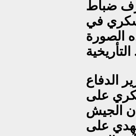
شرف ضباط
عسكري في
ه الصورة
أريخية .
ر الدفاع
كري على
ن الجيش
مهدي على