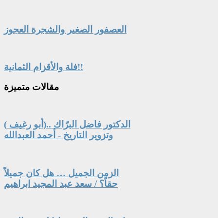
العصفور الصغير والشجرة العجوز
فلة والأقزام الثمانية!!
مقالات
متميزة
الدكتور فاضل البرّاك ..(أبو رغيف )
وتزوير التاريخ - أحمد العبدالله
الزمن الجميل … هل كان جميلاً
حقاً؟ / سعد عبد المجيد ابراهيم