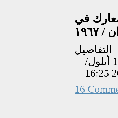
معارك في
 ١٩٦٧
التفاصيل
تم إنشاءه بتاريخ السبت, 17 أيلول/
16 Comme