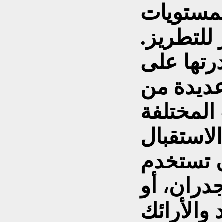
مستويات
 للتطريز.
رتها على
عديدة من
المختلفة
لاستقبال
ن تستخدم
دران، أو
والأرائك