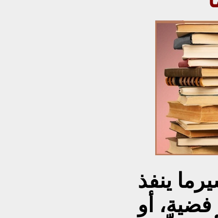
رما ينفذ
فضية، أو