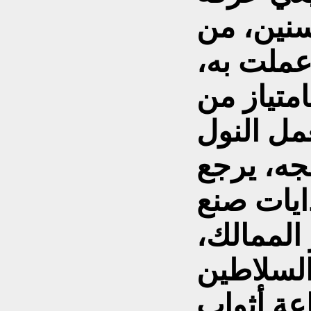
سنين، من
عملت به،
متياز من
مل النول
جه، يرجع
ايات صنع
الممالك،
السلاطين
اعة أثواب