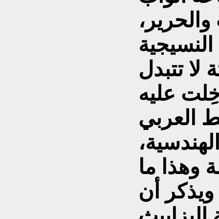
والحرير،
النسيجية
 لا تتبدل
خِلت عليه
ط العربي
هندسية،
 وهذا ما
 ويذكر أن
إليزابيث