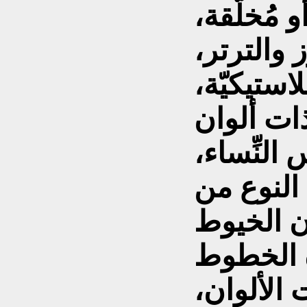
 مُخلّقة،
والترتر،
لاستيكيّة،
ات ألوان
 النِّساء،
النوع من
ن الخيوط
ه الخطوط
الألوان،