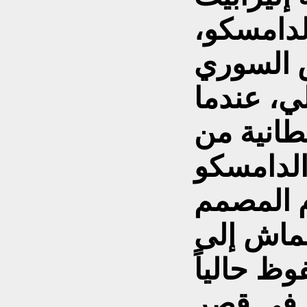
لدامسكو،
س السوري
ي، عندما
طانية من
الدامسكو
م المصمم
قماش إلى
ظ حالياً
 في قصر