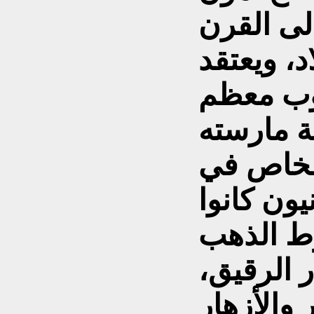
لى القرن
، ويعتقد
وب معظم
الخاص في
يون كانوا
ط الذهب
 الرقيق،
 والأزهار