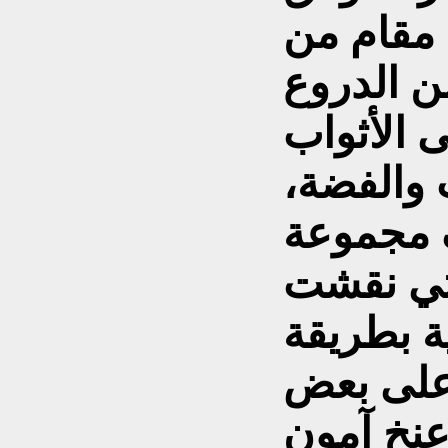
 مقام من
ن الدروع
ى الأثواب
 والفضة،
 مجموعة
لتي نقشت
ة بطريقة
 على بعض
عنخ آمون