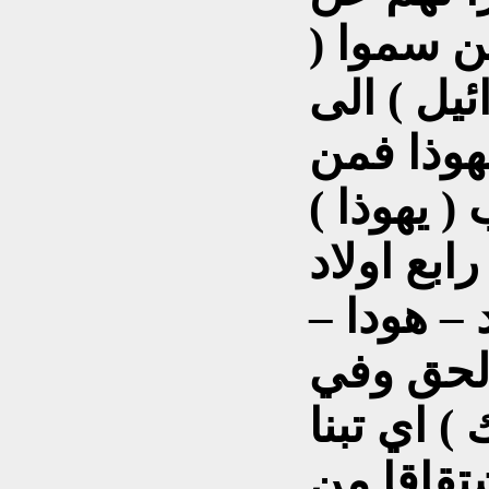
ن سموا (
يل ) الى
هوذا فمن
 يهوذا )
رابع اولاد
– هودا –
الحق وفي
ك )
اي تبنا
تقاقا من