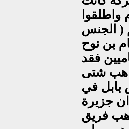
ركة كانت
 واطلقوا
 ( الجنس
م بن نوح
ميين فقد
اهب شتى
ض
بابل في
ان جزيرة
ذهب فريق