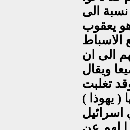
نسبة الى
هو يعقوب
ع
الاسباط
م الى ان
يعا
ويقال
وقد تغلبت
( يهوذا )
 اسرائيل
ا لهم عن