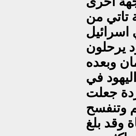
جهة
اخرى
 تاتي من
 اسرائيل
د
يرحلون
 وبعده )
اليهود في
دة جعلت
م وتنفسح
 وقد بلغ