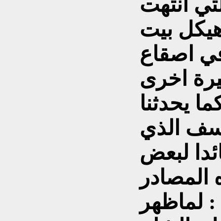
ب م ) التي انتهت
يكل بيت
ي اصقاع
يرة اخرى
ما يحدثنا
وسف الذي
ئدا لبعض
ه المصادر
 : لماظهر