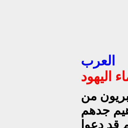
هود في جزيرة
العرب
بريون من
هيم جدهم
 قد دعوا