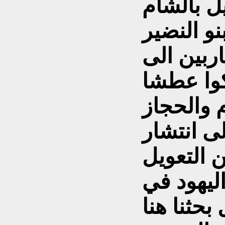
ل بالشام
و النضير
ربين الى
كوا عطشا
ى انتشار
ن التعويل
ليهود في
حثنا هنا