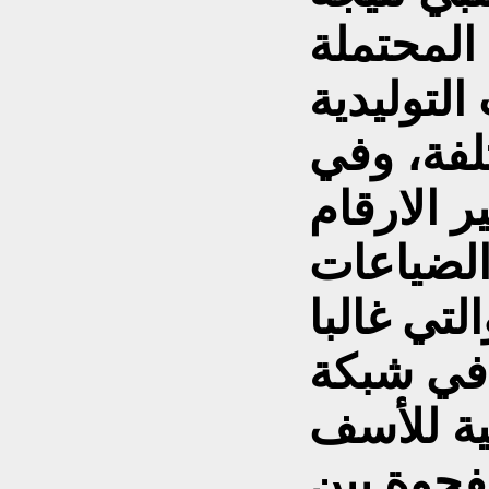
المحتملة
لتوليدية
لفة، وفي
 الارقام
الضياعات
لتي غالبا
 في شبكة
فجوة بين