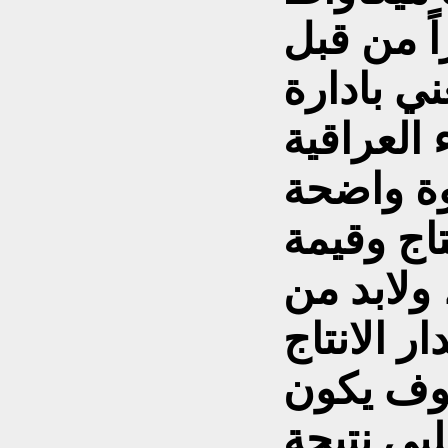
ً من قبل
ي بادارة
 العراقية
وة واضحة
تاج وقيمة
 ولابد من
ر الانتاج
سوف يكون
بي نتيجة