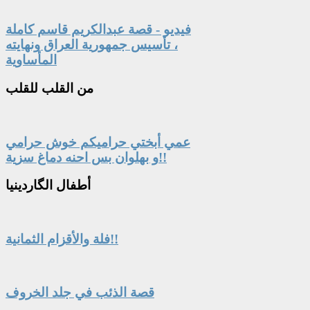
فيديو - قصة عبدالكريم قاسم كاملة
، تأسيس جمهورية العراق ونهايته
المأساوية
من
القلب للقلب
عمي أبختي حراميكم خوش حرامي
و بهلوان بس احنه دماغ سزية!!
أطفال
الگاردينيا
فلة والأقزام الثمانية!!
قصة الذئب في جلد الخروف