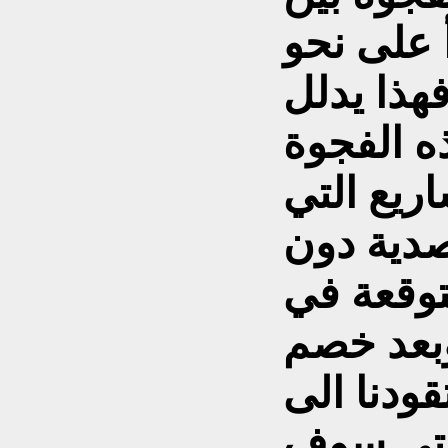
أ على نحو
هذا يدلل
ه الفجوة
ريع التي
صدية دون
توقعة في
بعد خصم
قودنا الى
التي سوف