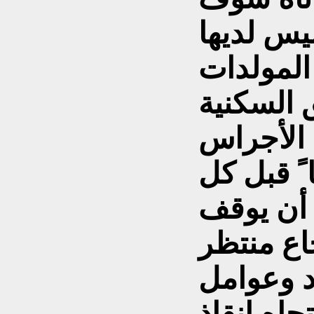
يس لديها
لمولدات
 الأجراس
ً قبل كل
أن يوقف
اع منتظر
د وعوامل
جاه إنقاذ