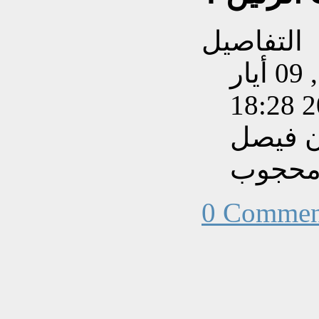
التفاصيل
تم إنشاءه بتاريخ السبت, 09 أيار
202
ن فيصل
حجوب
0 Commen