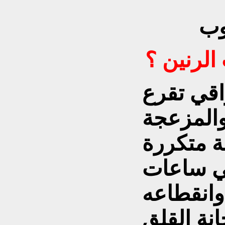
وب
الرنين ؟
اقي تقرع
والمزعجة
ة متكررة
في ساعات
 وانقطاعه
نة القلق