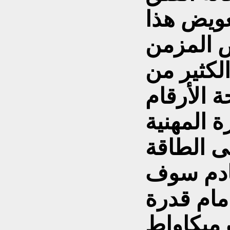
عويض هذا
لكثير من
 الأرقام
 المهنية
ى الطاقة
قادم سوف
ط امام قدرة
تتجاوز ١٧ الف ميكاواط