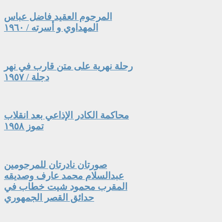
المرحوم العقيد فاضل عباس
المهداوي و أسرته / ١٩٦٠
رحلة نهرية على متن قارب في نهر
دجلة / ١٩٥٧
محاكمة الكادر الإذاعي بعد انقلاب
تموز ١٩٥٨
صورتان نادرتان للمرحومين
عبدالسلام محمد عارف وصديقه
المقرب محمود شيت خطاب في
حدائق القصر الجمهوري