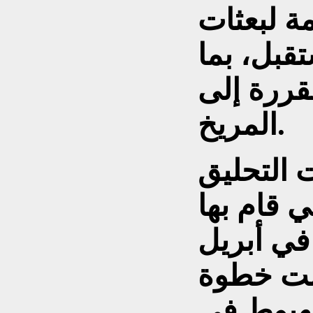
مة لبعثات
قبل، بما
قررة إلى
المريخ.
 التحليق
ي قام بها
مهمة «أرتميس 2» في أبريل
لت خطوة
هبوط في