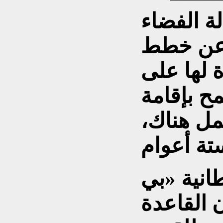
ة الفضاء
، عن خطط
 لها على
ح بإقامة
مل هناك،
طانية «بي
ن القاعدة