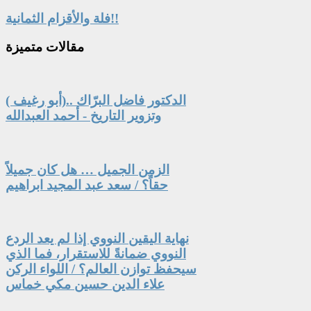
فلة والأقزام الثمانية!!
مقالات
متميزة
الدكتور فاضل البرّاك ..(أبو رغيف )
وتزوير التاريخ - أحمد العبدالله
الزمن الجميل … هل كان جميلاً
حقاً؟ / سعد عبد المجيد ابراهيم
نهاية اليقين النووي إذا لم يعد الردع
النووي ضمانةً للاستقرار، فما الذي
سيحفظ توازن العالم؟ / اللواء الركن
علاء الدين حسين مكي خماس