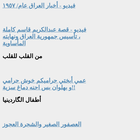
فيديو - أخبار العراق عام/ ١٩٥٧
فيديو - قصة عبدالكريم قاسم كاملة
، تأسيس جمهورية العراق ونهايته
المأساوية
من
القلب للقلب
عمي أبختي حراميكم خوش حرامي
و بهلوان بس احنه دماغ سزية!!
أطفال
الگاردينيا
العصفور الصغير والشجرة العجوز