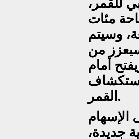
ي للقمر،
احة مئات
ة، وسيتم
سيعزز من
يفتح أمام
لاستكشاف
القمر.
 الإسهام
ة جديدة،