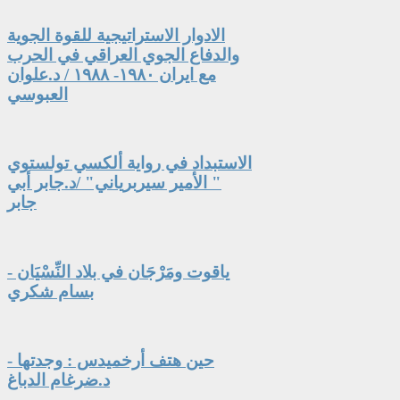
الادوار الاستراتيجية للقوة الجوية
والدفاع الجوي العراقي في الحرب
مع ايران ١٩٨٠- ١٩٨٨ / د.علوان
العبوسي
الاستبداد في رواية ألكسي تولستوي
" الأمير سيربرياني" /د.جابر أبي
جابر
ياقوت ومَرْجَان في بلاد النِّسْيَان -
بسام شكري
حين هتف أرخميدس : وجدتها -
د.ضرغام الدباغ