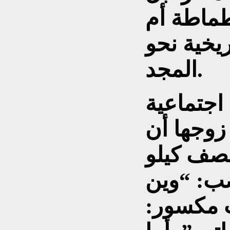
ماطة أم
يخية نحو
المجد.
اجتماعية
زوجها أن
نصف كيلو
ب: “وين
ت مكسور: