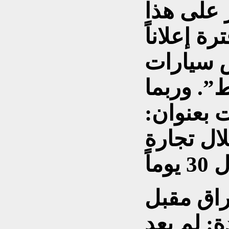
 على هذا
ة إعلاناً
ض سيارات
”. وربما
 بعنوان:
ال تجارة
عراق مقبل
: لم يعد