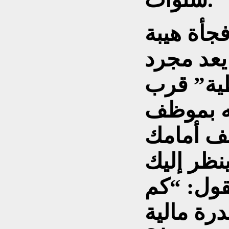
فجأة هيبة
يعد مجرد
ية” قرب
ه بموظف
 أمامك
نظر إليك
قول: “كم
رة مالية