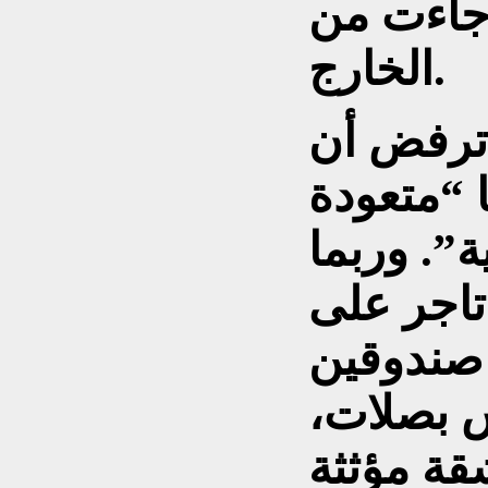
جاءت من
الخارج.
 ترفض أن
 “متعودة
”. وربما
اجر على
 صندوقين
 بصلات،