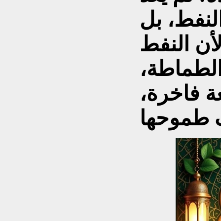
لنفط، بل
أن النفط
الطماطة،
ة فاخرة،