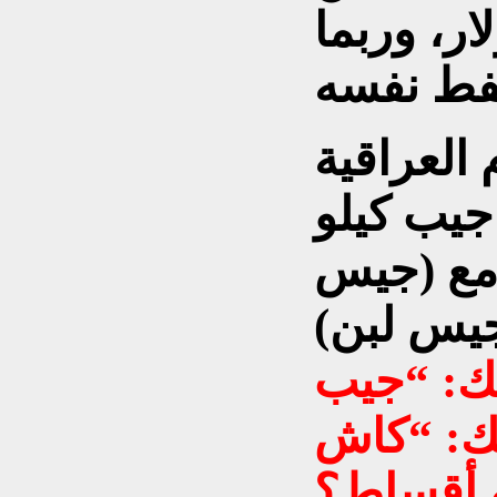
ر، وربما
العراقية
 جيب كيلو
 مع (جيس
بنك: “جيب
ك: “كاش