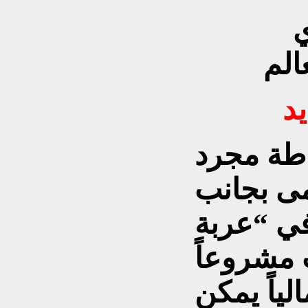
ي
الم
د
اطة مجرد
ى بجانب
في “عربة
مشروعاً
الياً يمكن