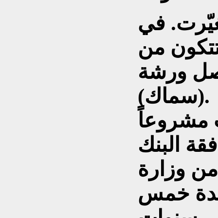
غيّرت. في
تتكون من
صل ورشة
(سماك).
 مشروعاً
فقة البنك
من وزارة
لمدة خمس
سنوات.