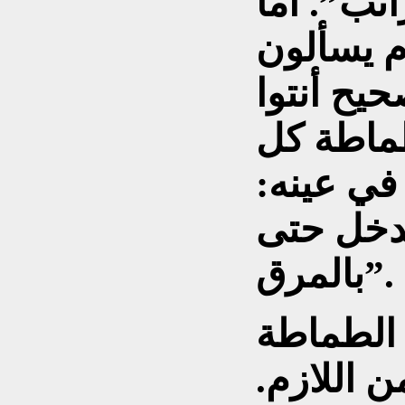
تب”. أما
م يسألون
حيح أنتوا
طماطة كل
في عينه:
دخل حتى
بالمرق”.
الطماطة
 اللازم.