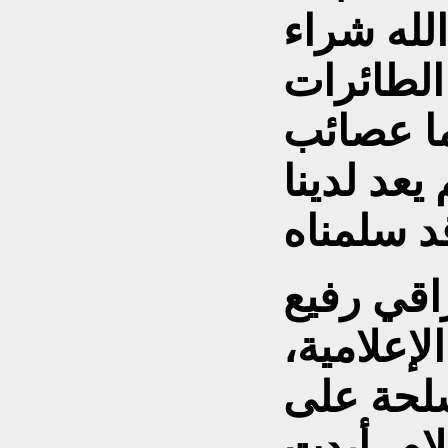
لله شراء
الطائرات
ما عصائب
يعد لدينا
قي رفيع
إعلامية،
سلحة على
لام، أبدت