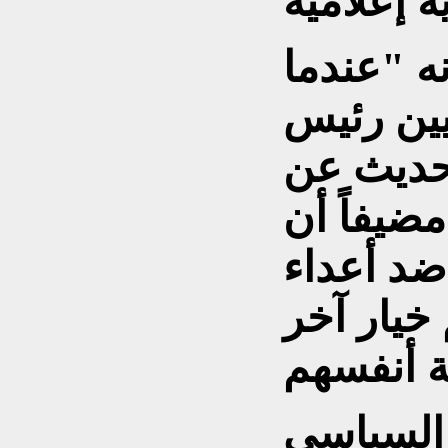
ه "عندما
يين رئيس
لحديث عن
ضيفاً أن
د أعداء
خيار آخر
السياسي