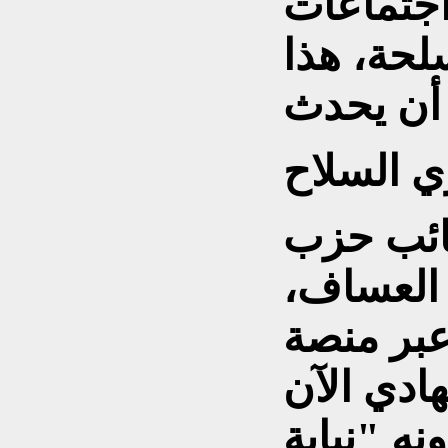
اجتماعات
لحة، هذا
ي السلاح
تائب حزب
 العساف،
بر منصة
ادي الآن
ه "نيابة