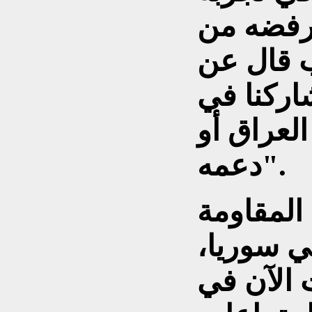
ورفضه من
 قال عن
شاركنا في
لعراق أو
دعمه".
المقاومة
ي سوريا،
ث الآن في