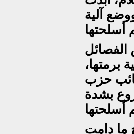
ووضع آلية
 الفصائل
 برمتها،
تائب حزب
روع بشدة
 ما دامت