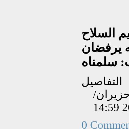
م السلاح
له يرفضان
: سلمناه
التفاصيل
نشاءه بتاريخ الإثنين, 01 حزيران/
0 Commen