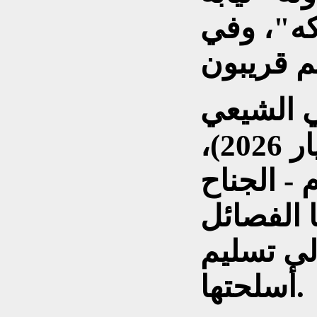
كه"، وفي
ي الشيعي
مقتدى الصدر في (26 أيار 2026)،
- الجناح
 الفصائل
ى تسليم
أسلحتها.