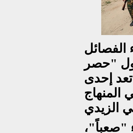
ء الفصائل
ول "حصر
 تعد إحدى
 المنهاج
 "صعباً"،