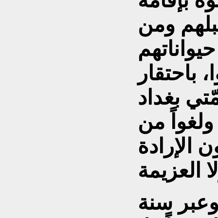
ه بإقامة
بلهم ومن
 باحتقار
تي بغداد
ولغواً من
 الإرادة
وعبر سنة