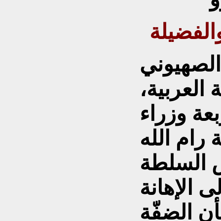
والفضيلة
 الصهيوني
 العربية،
عة وزراء
رام الله
س السلطة
 الإهانة
بأن الضفّة