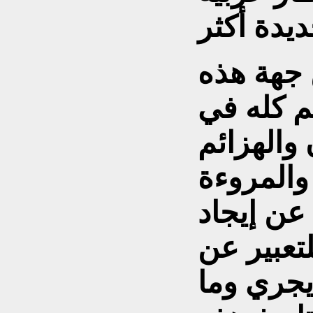
 جهة هذه
لم كله في
 والهزائم
 والمروءة
عن إيجاد
لتعبير عن
يجري وما