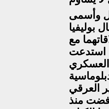
بل وأسمى
ل بوليفيا
قاتهما مع
ي استدعت
العسكري
بلوماسية
ر العرقي
رفضت منذ