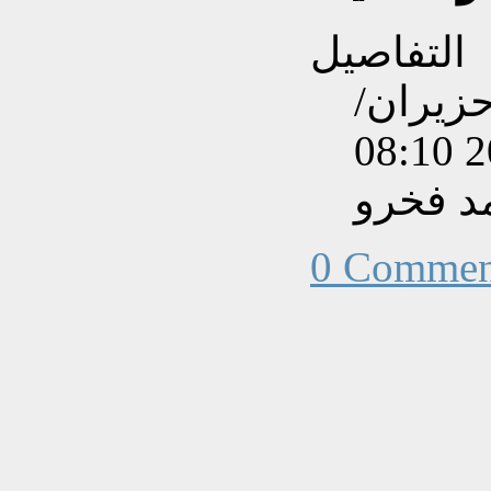
التفاصيل
نشاءه بتاريخ السبت, 07 حزيران/
د فخرو
0 Commen