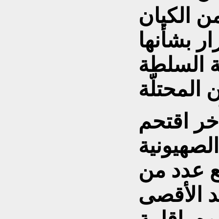
ن الكيان
ر بشأنها
ة السلطة
خر اقتحم
لصهيونية
ع عدد من
د الأقصى