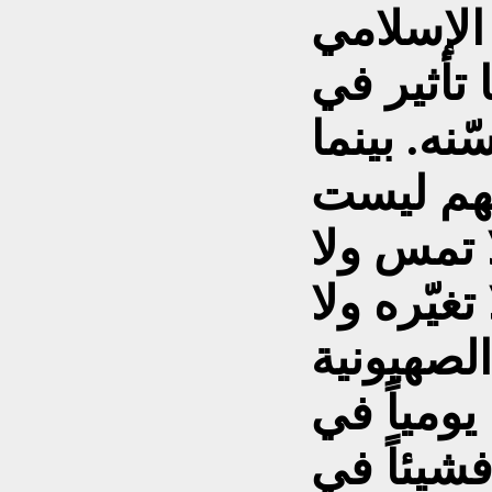
 الإسلامي
 تأثير في
ّنه. بينما
تهم ليست
ا تمس ولا
تغيّره ولا
لصهيونية
يومياً في
شيئاً في