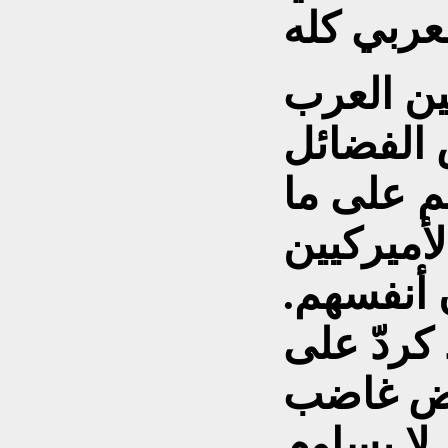
ين العرب
 الفضائل
م على ما
أميركيين
 أنفسهم.
كردّ على
فض غاضب