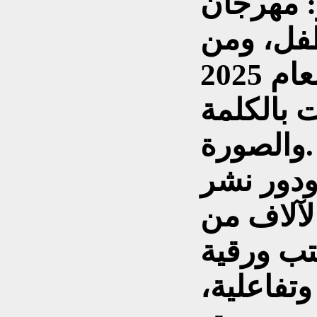
: مهرجان
طفل، ومن
دورته السادسة عشرة لعام 2025
 بالكلمة
والصورة.
دور نشر
لآلاف من
تب ورقية
وتفاعلية،