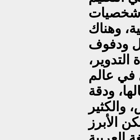
 شخصيات
ة، وهناك
ل ودفوف
التدوير،
في عالم
لها، ودقة
 والكثير
ن الأبرز