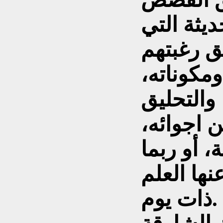
ديثة التي
ق رغبتهم
مكوناته،
والتحليق
 اجوائه،
 أو ربما
ها العلم
ذات يوم.