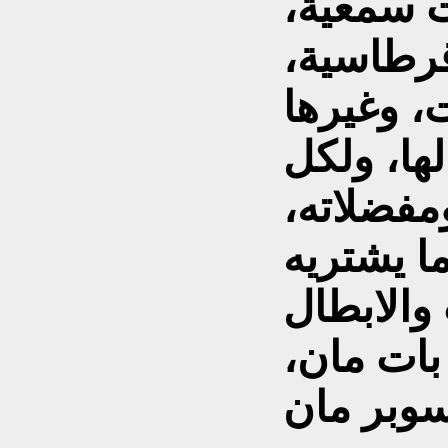
ت سمعية،
قرطاسية،
 وغيرها
لها، ولكل
مفضلاته،
ا يشتريه
والابطال
بات مان،