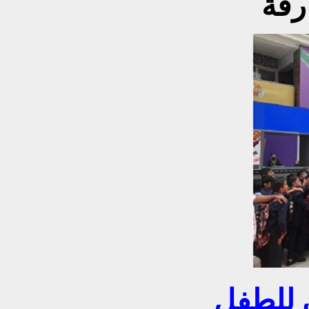
رقة
 للطفل