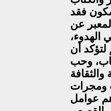
سكون فقد
لمعبر عن
 الهدوء،
لتؤكد أن
تاب، وحب
 ومجرات
هم عوامل
فق القصص