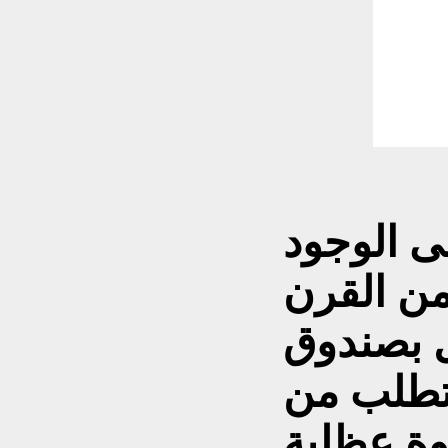
ى الوجود
 من القرن
ل بصندوق
 5 كغم يتطلب من
وة عظلية