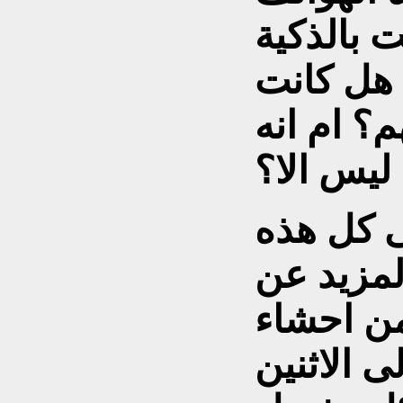
 بالذكية
؟ هل كانت
م؟ ام انه
يس الا؟
لى كل هذه
لمزيد عن
من احشاء
ى الاثنين