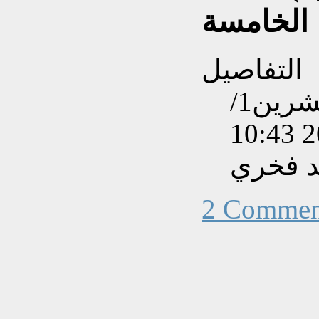
الخامسة
التفاصيل
تم إنشاءه بتاريخ الإثنين, 31 تشرين1/
د فخري
2 Commen