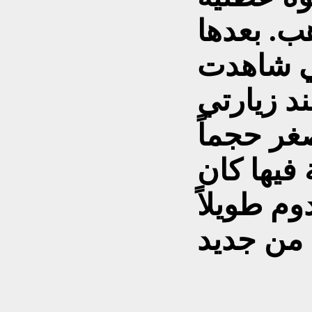
هب. بعدها
ي شاهدت
ند زيارتي
كانت اصغر حجماً
فيها كان
وم طويلاً