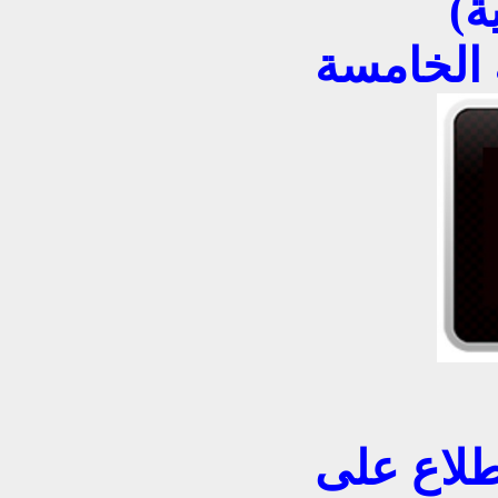
ة)
 الخامسة
طلاع على