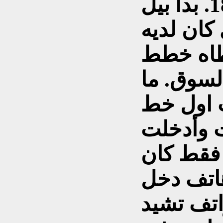
اختراعه في عام 1876. بدأ بيل
187 والذي كان لديه
طاه خطط
السوق. ما
1 - 1878 نصب اول خط
ت وأدخلت
 فقط كان
ما يقارب 49000 هاتف دخل
اتف تشيد