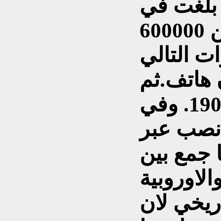
بلغت في
عام 1900م ما يقرب من 600000
ت التالي
لى 2,2 مليون هاتف.ثم
5,8 مليون بحلول عام 1905. وفي
ي نصب عبر
 جمع بين
اريخي لان