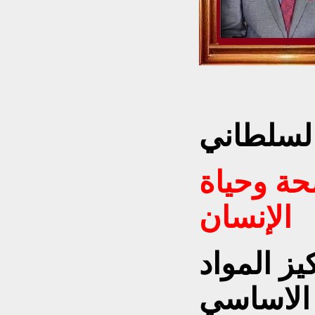
طارق احمد
لسلطاني
حة وحياة
الإنسان
يز المواد
 الاساسي