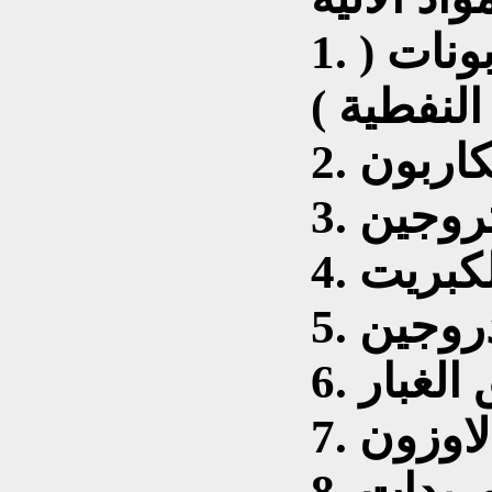
1. التلوث بالهايدوكاربونات (
لنفطية )
لكاربون
نتروجين
الكبريت
يدروجين
ق الغبار
بالاوزون
8. التلوث بفلوريدات وكلوريدات