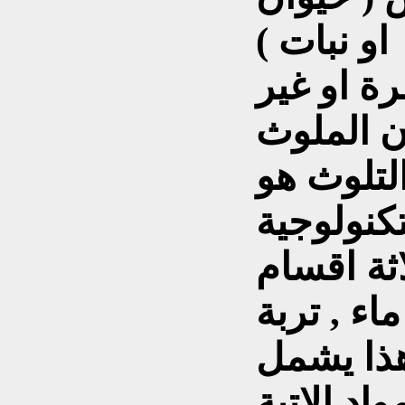
او نبات )
ة او غير
ن الملوث
التلوث هو
ثة اقسام
ماء , تربة
وهذا يشمل