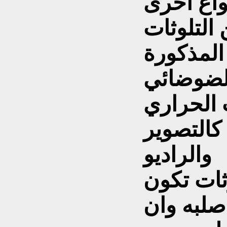
نواع اخرى
التلوثات
 .
 الحراري
 كالتصوير
والراديو
ثات تكون
صلبه وان