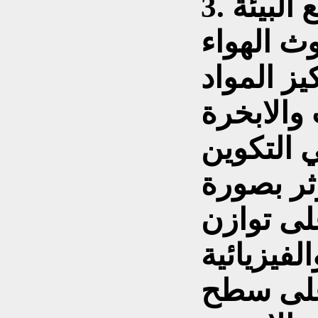
يز المواد
 والابخرة
ي التكوين
ثر بصورة
لى توازن
الفيزيائية
 على سطح