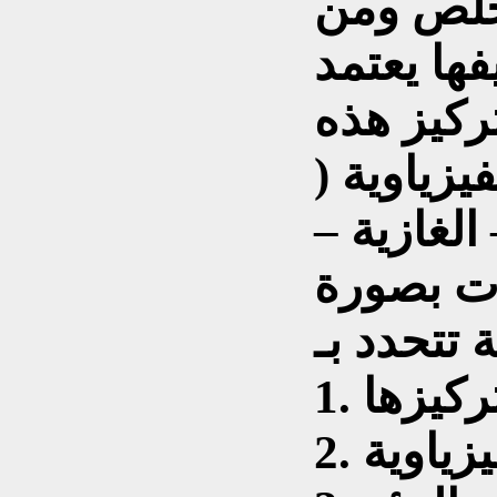
تخلص ومن
فها يعتمد
ركيز هذه
يزياوية (
الغازية –
ثات بصورة