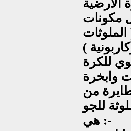
 مكونات
 الملوثات
كاربونية )
وي للكرة
ت وابخرة
طايرة من
لوثة للجو
هي :-